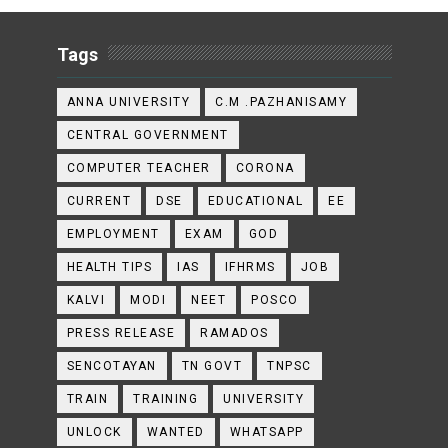
Tags
ANNA UNIVERSITY
C.M .PAZHANISAMY
CENTRAL GOVERNMENT
COMPUTER TEACHER
CORONA
CURRENT
DSE
EDUCATIONAL
EE
EMPLOYMENT
EXAM
GOD
HEALTH TIPS
IAS
IFHRMS
JOB
KALVI
MODI
NEET
POSCO
PRESS RELEASE
RAMADOS
SENCOTAYAN
TN GOVT
TNPSC
TRAIN
TRAINING
UNIVERSITY
UNLOCK
WANTED
WHATSAPP