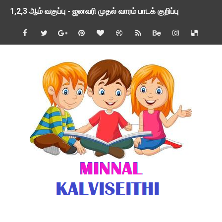
1,2,3 ஆம் வகுப்பு - ஜனவரி முதல் வாரம் பாடக் குறிப்பு
TNSED SCHOOLS APP UPDATED NEW VERSION
4 & 5 ஆம் வகுப்பிற்கான 3 ஆம் பருவ ( 2024 - 2025 ) ஆசிரியர
1,2,3 ஆம் வகுப்பிற்கான 3 ஆம் பருவ ( 2024 - 2025 ) ஆசிரியர
1 முதல் 5 ஆம் வகுப்பு இரண்டாம் பருவத் தொகுத்தறி மதிப்பெண்க
பள்ளிக்கல்வித்துறை - அனைத்து வகை ஆசிரியர் மற்றும் ஆசிரியர்
மணற்கேணி செயலி பயன்பாடு- SMC கூட்டங்கள் - ஒன்றியந்தோறும்
TNPSC - முந்தைய ஆண்டு வினாக்கள் - ஊர்ப் பெயர்களின் மரூஉ
ஓட்டுநர் பணிக்கு விண்ணப்பங்கள் வரவேற்பு ( டிசம்பர் 25 )
இரண்டாம் பருவத்தேர்வு தொகுத்தறி மதிப்பீட்டில் மாணவர்கள் ப