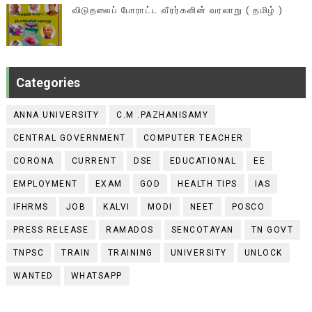
விடுதலைப் போராட்ட வீரர்களின் வரலாறு ( தமிழ் )
Categories
ANNA UNIVERSITY
C.M .PAZHANISAMY
CENTRAL GOVERNMENT
COMPUTER TEACHER
CORONA
CURRENT
DSE
EDUCATIONAL
EE
EMPLOYMENT
EXAM
GOD
HEALTH TIPS
IAS
IFHRMS
JOB
KALVI
MODI
NEET
POSCO
PRESS RELEASE
RAMADOS
SENCOTAYAN
TN GOVT
TNPSC
TRAIN
TRAINING
UNIVERSITY
UNLOCK
WANTED
WHATSAPP