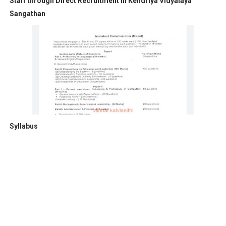
Staff through Direct Recruitment in Kendriya Vidyalaya
Sangathan
Syllabus