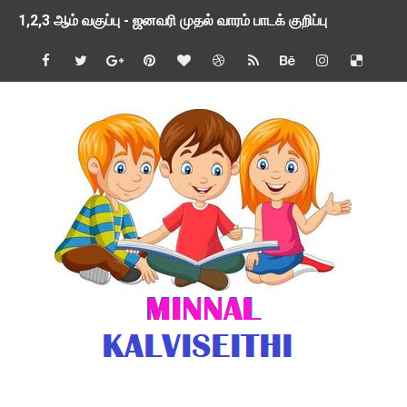
1,2,3 ஆம் வகுப்பு - ஜனவரி முதல் வாரம் பாடக் குறிப்பு
TNSED SCHOOLS APP UPDATED NEW VERSION
4 & 5 ஆம் வகுப்பிற்கான 3 ஆம் பருவ ( 2024 - 2025 ) ஆசிரியர
1,2,3 ஆம் வகுப்பிற்கான 3 ஆம் பருவ ( 2024 - 2025 ) ஆசிரியர
1 முதல் 5 ஆம் வகுப்பு இரண்டாம் பருவத் தொகுத்தறி மதிப்பெண்க
பள்ளிக்கல்வித்துறை - அனைத்து வகை ஆசிரியர் மற்றும் ஆசிரியர்
மணற்கேணி செயலி பயன்பாடு- SMC கூட்டங்கள் - ஒன்றியந்தோறும்
TNPSC - முந்தைய ஆண்டு வினாக்கள் - ஊர்ப் பெயர்களின் மரூஉ
ஓட்டுநர் பணிக்கு விண்ணப்பங்கள் வரவேற்பு ( டிசம்பர் 25 )
இரண்டாம் பருவத்தேர்வு தொகுத்தறி மதிப்பீட்டில் மாணவர்கள் ப