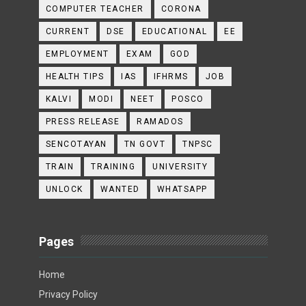
COMPUTER TEACHER
CORONA
CURRENT
DSE
EDUCATIONAL
EE
EMPLOYMENT
EXAM
GOD
HEALTH TIPS
IAS
IFHRMS
JOB
KALVI
MODI
NEET
POSCO
PRESS RELEASE
RAMADOS
SENCOTAYAN
TN GOVT
TNPSC
TRAIN
TRAINING
UNIVERSITY
UNLOCK
WANTED
WHATSAPP
Pages
Home
Privacy Policy