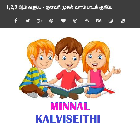
1,2,3 ஆம் வகுப்பு - ஜனவரி முதல் வாரம் பாடக் குறிப்பு
TNSED SCHOOLS APP UPDATED NEW VERSION
4 & 5 ஆம் வகுப்பிற்கான 3 ஆம் பருவ ( 2024 - 2025 ) ஆசிரியர
1,2,3 ஆம் வகுப்பிற்கான 3 ஆம் பருவ ( 2024 - 2025 ) ஆசிரியர
1 முதல் 5 ஆம் வகுப்பு இரண்டாம் பருவத் தொகுத்தறி மதிப்பெண்க
பள்ளிக்கல்வித்துறை - அனைத்து வகை ஆசிரியர் மற்றும் ஆசிரியர்
மணற்கேணி செயலி பயன்பாடு- SMC கூட்டங்கள் - ஒன்றியந்தோறும்
TNPSC - முந்தைய ஆண்டு வினாக்கள் - ஊர்ப் பெயர்களின் மரூஉ
ஓட்டுநர் பணிக்கு விண்ணப்பங்கள் வரவேற்பு ( டிசம்பர் 25 )
இரண்டாம் பருவத்தேர்வு தொகுத்தறி மதிப்பீட்டில் மாணவர்கள் ப