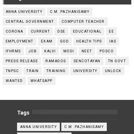
ANNA UNIVERSITY
C.M .PAZHANISAMY
CENTRAL GOVERNMENT
COMPUTER TEACHER
CORONA
CURRENT
DSE
EDUCATIONAL
EE
EMPLOYMENT
EXAM
GOD
HEALTH TIPS
IAS
IFHRMS
JOB
KALVI
MODI
NEET
POSCO
PRESS RELEASE
RAMADOS
SENCOTAYAN
TN GOVT
TNPSC
TRAIN
TRAINING
UNIVERSITY
UNLOCK
WANTED
WHATSAPP
Tags
ANNA UNIVERSITY
C.M .PAZHANISAMY