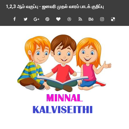
1,2,3 ஆம் வகுப்பு - ஜனவரி முதல் வாரம் பாடக் குறிப்பு
TNSED SCHOOLS APP UPDATED NEW VERSION
4 & 5 ஆம் வகுப்பிற்கான 3 ஆம் பருவ ( 2024 - 2025 ) ஆசிரியர
1,2,3 ஆம் வகுப்பிற்கான 3 ஆம் பருவ ( 2024 - 2025 ) ஆசிரியர
1 முதல் 5 ஆம் வகுப்பு இரண்டாம் பருவத் தொகுத்தறி மதிப்பெண்க
பள்ளிக்கல்வித்துறை - அனைத்து வகை ஆசிரியர் மற்றும் ஆசிரியர்
மணற்கேணி செயலி பயன்பாடு- SMC கூட்டங்கள் - ஒன்றியந்தோறும்
TNPSC - முந்தைய ஆண்டு வினாக்கள் - ஊர்ப் பெயர்களின் மரூஉ
ஓட்டுநர் பணிக்கு விண்ணப்பங்கள் வரவேற்பு ( டிசம்பர் 25 )
இரண்டாம் பருவத்தேர்வு தொகுத்தறி மதிப்பீட்டில் மாணவர்கள் ப