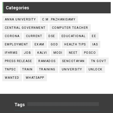
Categories
ANNA UNIVERSITY
C.M .PAZHANISAMY
CENTRAL GOVERNMENT
COMPUTER TEACHER
CORONA
CURRENT
DSE
EDUCATIONAL
EE
EMPLOYMENT
EXAM
GOD
HEALTH TIPS
IAS
IFHRMS
JOB
KALVI
MODI
NEET
POSCO
PRESS RELEASE
RAMADOS
SENCOTAYAN
TN GOVT
TNPSC
TRAIN
TRAINING
UNIVERSITY
UNLOCK
WANTED
WHATSAPP
Tags