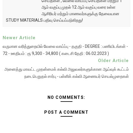
செய்திகள் , வேலை வாய்ப்பு செய்திகள் மற்றும் 1
ஆம் வகுப்பு முதல் 12 ஆம் வகுப்பு வரை உள்ள
ஆசிரியர் மற்றும் மாணவர்களுக்கு தேவையான
STUDY MATERIALS பதிவு செய்யப்படுகிறது!
Newer Article
வருமான வரித்துறையில் வேலை வாய்ப்பு - தகுதி - DEGREE : பணியிடங்கள் -
72 - ஊதியம் : ரூ 9,300 - 34,800 ( கடைசி தேதி ‌: 06.02.2023 )
Older Article
அனைத்து மாவட்ட முதன்மைக் கல்வி அலுவலர்களுக்கான ஆய்வுக் கூட்டம்
நடைபெறுதல் சார்பு - பள்ளிக் கல்வி ஆணையர் செயல்முறைகள்
NO COMMENTS:
POST A COMMENT