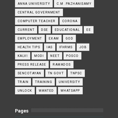
ANNA UNIVERSITY
C.M .PAZHANISAMY
CENTRAL GOVERNMENT
COMPUTER TEACHER
CORONA
CURRENT
DSE
EDUCATIONAL
EE
EMPLOYMENT
EXAM
GOD
HEALTH TIPS
IAS
IFHRMS
JOB
KALVI
MODI
NEET
POSCO
PRESS RELEASE
RAMADOS
SENCOTAYAN
TN GOVT
TNPSC
TRAIN
TRAINING
UNIVERSITY
UNLOCK
WANTED
WHATSAPP
Pages