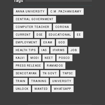
Tags
ANNA UNIVERSITY
C.M .PAZHANISAMY
CENTRAL GOVERNMENT
COMPUTER TEACHER
CORONA
CURRENT
DSE
EDUCATIONAL
EE
EMPLOYMENT
EXAM
GOD
HEALTH TIPS
IAS
IFHRMS
JOB
KALVI
MODI
NEET
POSCO
PRESS RELEASE
RAMADOS
SENCOTAYAN
TN GOVT
TNPSC
TRAIN
TRAINING
UNIVERSITY
UNLOCK
WANTED
WHATSAPP