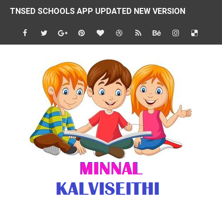
TNSED SCHOOLS APP UPDATED NEW VERSION
4 & 5 ஆம் வகுப்பிற்கான 3 ஆம் பருவ ( 2024 - 2025 ) ஆசிரியர
1,2,3 ஆம் வகுப்பிற்கான 3 ஆம் பருவ ( 2024 - 2025 ) ஆசிரியர
1 முதல் 5 ஆம் வகுப்பு இரண்டாம் பருவத் தொகுத்தறி மதிப்பெண்க
பள்ளிக்கல்வித்துறை - அனைத்து வகை ஆசிரியர் மற்றும் ஆசிரியர்
மணற்கேணி செயலி பயன்பாடு- SMC கூட்டங்கள் - ஒன்றியந்தோறும்
TNPSC - முந்தைய ஆண்டு வினாக்கள் - ஊர்ப் பெயர்களின் மரூஉ
ஓட்டுநர் பணிக்கு விண்ணப்பங்கள் வரவேற்பு ( டிசம்பர் 25 )
இரண்டாம் பருவத்தேர்வு தொகுத்தறி மதிப்பீட்டில் மாணவர்கள் ப
மாவட்ட நலவாழ்வு சங்கத்தில்‌ வேலை வாய்ப்பு ( டிசம்பர் 24 )