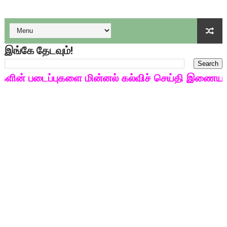
குழந்தைகள் பாதுகாப்பு அலகில் வேலை வாய்ப்பு ( டிச 18 )
டிசம்பர் - 2024 துறைத் தேர்வுகளுக்கான தேர்வுக்கூட நுழைவுச்சீட்
இங்கே தேடவும்!
தொடக்க நிலை மாணவர்களுக்கு தமிழ் படித்துப் பழக 200 எளிமை
ன் படைப்புகளை மின்னல் கல்விச் செய்தி இணையதளத்த
4,5 ஆம் வகுப்பு - ஜனவரி முதல் வாரம் பாடக் குறிப்பு
1,2,3 ஆம் வகுப்பு - ஜனவரி முதல் வாரம் பாடக் குறிப்பு
TNSED SCHOOLS APP UPDATED NEW VERSION