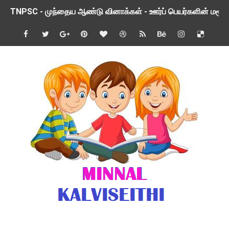
TNPSC - முந்தைய ஆண்டு வினாக்கள் - ஊர்ப் பெயர்களின் மரூஉ
ஓட்டுநர் பணிக்கு விண்ணப்பங்கள் வரவேற்பு ( டிசம்பர் 25 )
இரண்டாம் பருவத்தேர்வு தொகுத்தறி மதிப்பீட்டில் மாணவர்கள் ப
மாவட்ட நலவாழ்வு சங்கத்தில்‌ வேலை வாய்ப்பு ( டிசம்பர் 24 )
பள்ளி காலை வழிபாட்டுச் செயல்பாடுகள் - டிசம்பர் 23
குழந்தைகள் பாதுகாப்பு அலகில் வேலை வாய்ப்பு ( டிச - 31)
Income Tax Calculation Software for AY 2025-26 ( FY 202
பள்ளி காலை வழிபாட்டுச் செயல்பாடுகள் டிசம்பர் 21
பள்ளி காலை வழிபாட்டுச் செயல்பாடுகள் டிசம்பர் 20
KALANJIYAM APP UPDATED