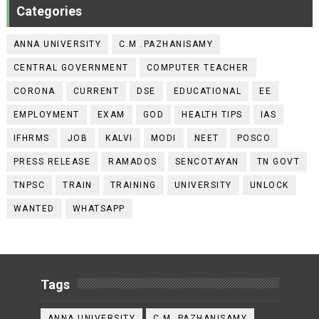
Categories
ANNA UNIVERSITY
C.M .PAZHANISAMY
CENTRAL GOVERNMENT
COMPUTER TEACHER
CORONA
CURRENT
DSE
EDUCATIONAL
EE
EMPLOYMENT
EXAM
GOD
HEALTH TIPS
IAS
IFHRMS
JOB
KALVI
MODI
NEET
POSCO
PRESS RELEASE
RAMADOS
SENCOTAYAN
TN GOVT
TNPSC
TRAIN
TRAINING
UNIVERSITY
UNLOCK
WANTED
WHATSAPP
Tags
ANNA UNIVERSITY
C.M .PAZHANISAMY