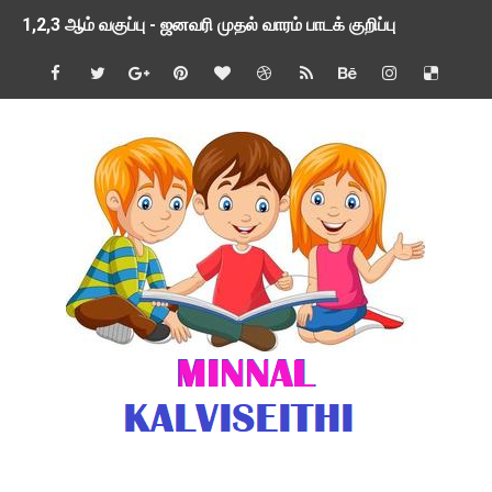
1,2,3 ஆம் வகுப்பு - ஜனவரி முதல் வாரம் பாடக் குறிப்பு
TNSED SCHOOLS APP UPDATED NEW VERSION
4 & 5 ஆம் வகுப்பிற்கான 3 ஆம் பருவ ( 2024 - 2025 ) ஆசிரியர
1,2,3 ஆம் வகுப்பிற்கான 3 ஆம் பருவ ( 2024 - 2025 ) ஆசிரியர
1 முதல் 5 ஆம் வகுப்பு இரண்டாம் பருவத் தொகுத்தறி மதிப்பெண்க
பள்ளிக்கல்வித்துறை - அனைத்து வகை ஆசிரியர் மற்றும் ஆசிரியர்
மணற்கேணி செயலி பயன்பாடு- SMC கூட்டங்கள் - ஒன்றியந்தோறும்
TNPSC - முந்தைய ஆண்டு வினாக்கள் - ஊர்ப் பெயர்களின் மரூஉ
ஓட்டுநர் பணிக்கு விண்ணப்பங்கள் வரவேற்பு ( டிசம்பர் 25 )
இரண்டாம் பருவத்தேர்வு தொகுத்தறி மதிப்பீட்டில் மாணவர்கள் ப