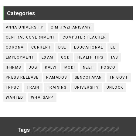
Categories
ANNA UNIVERSITY
C.M .PAZHANISAMY
CENTRAL GOVERNMENT
COMPUTER TEACHER
CORONA
CURRENT
DSE
EDUCATIONAL
EE
EMPLOYMENT
EXAM
GOD
HEALTH TIPS
IAS
IFHRMS
JOB
KALVI
MODI
NEET
POSCO
PRESS RELEASE
RAMADOS
SENCOTAYAN
TN GOVT
TNPSC
TRAIN
TRAINING
UNIVERSITY
UNLOCK
WANTED
WHATSAPP
Tags