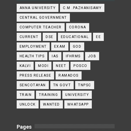
ANNA UNIVERSITY
C.M .PAZHANISAMY
CENTRAL GOVERNMENT
COMPUTER TEACHER
CORONA
CURRENT
DSE
EDUCATIONAL
EE
EMPLOYMENT
EXAM
GOD
HEALTH TIPS
IAS
IFHRMS
JOB
KALVI
MODI
NEET
POSCO
PRESS RELEASE
RAMADOS
SENCOTAYAN
TN GOVT
TNPSC
TRAIN
TRAINING
UNIVERSITY
UNLOCK
WANTED
WHATSAPP
Pages