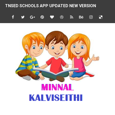
TNSED SCHOOLS APP UPDATED NEW VERSION
4 & 5 ஆம் வகுப்பிற்கான 3 ஆம் பருவ ( 2024 - 2025 ) ஆசிரியர
1,2,3 ஆம் வகுப்பிற்கான 3 ஆம் பருவ ( 2024 - 2025 ) ஆசிரியர
1 முதல் 5 ஆம் வகுப்பு இரண்டாம் பருவத் தொகுத்தறி மதிப்பெண்க
பள்ளிக்கல்வித்துறை - அனைத்து வகை ஆசிரியர் மற்றும் ஆசிரியர்
மணற்கேணி செயலி பயன்பாடு- SMC கூட்டங்கள் - ஒன்றியந்தோறும்
TNPSC - முந்தைய ஆண்டு வினாக்கள் - ஊர்ப் பெயர்களின் மரூஉ
ஓட்டுநர் பணிக்கு விண்ணப்பங்கள் வரவேற்பு ( டிசம்பர் 25 )
இரண்டாம் பருவத்தேர்வு தொகுத்தறி மதிப்பீட்டில் மாணவர்கள் ப
மாவட்ட நலவாழ்வு சங்கத்தில்‌ வேலை வாய்ப்பு ( டிசம்பர் 24 )