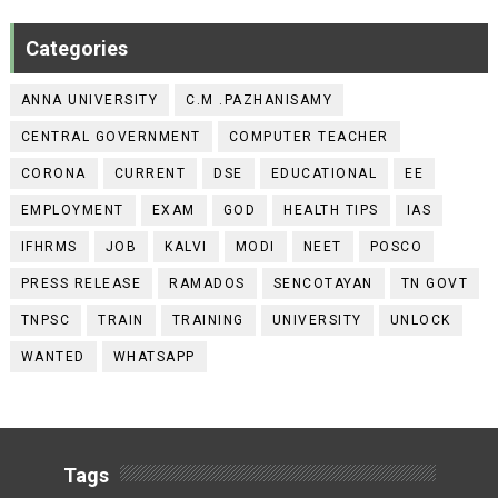
Categories
ANNA UNIVERSITY
C.M .PAZHANISAMY
CENTRAL GOVERNMENT
COMPUTER TEACHER
CORONA
CURRENT
DSE
EDUCATIONAL
EE
EMPLOYMENT
EXAM
GOD
HEALTH TIPS
IAS
IFHRMS
JOB
KALVI
MODI
NEET
POSCO
PRESS RELEASE
RAMADOS
SENCOTAYAN
TN GOVT
TNPSC
TRAIN
TRAINING
UNIVERSITY
UNLOCK
WANTED
WHATSAPP
Tags