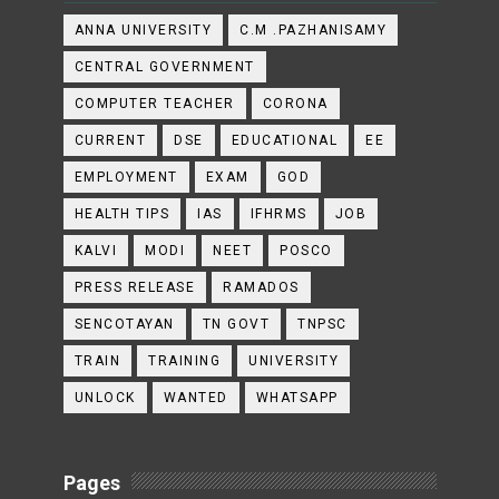
ANNA UNIVERSITY
C.M .PAZHANISAMY
CENTRAL GOVERNMENT
COMPUTER TEACHER
CORONA
CURRENT
DSE
EDUCATIONAL
EE
EMPLOYMENT
EXAM
GOD
HEALTH TIPS
IAS
IFHRMS
JOB
KALVI
MODI
NEET
POSCO
PRESS RELEASE
RAMADOS
SENCOTAYAN
TN GOVT
TNPSC
TRAIN
TRAINING
UNIVERSITY
UNLOCK
WANTED
WHATSAPP
Pages