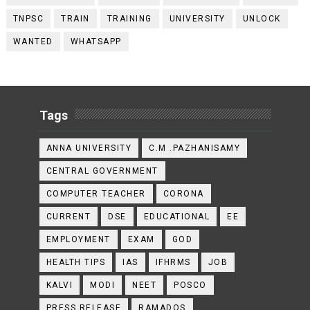
TNPSC
TRAIN
TRAINING
UNIVERSITY
UNLOCK
WANTED
WHATSAPP
Tags
ANNA UNIVERSITY
C.M .PAZHANISAMY
CENTRAL GOVERNMENT
COMPUTER TEACHER
CORONA
CURRENT
DSE
EDUCATIONAL
EE
EMPLOYMENT
EXAM
GOD
HEALTH TIPS
IAS
IFHRMS
JOB
KALVI
MODI
NEET
POSCO
PRESS RELEASE
RAMADOS