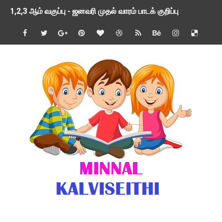
1,2,3 ஆம் வகுப்பு - ஜனவரி முதல் வாரம் பாடக் குறிப்பு
TNSED SCHOOLS APP UPDATED NEW VERSION
4 & 5 ஆம் வகுப்பிற்கான 3 ஆம் பருவ ( 2024 - 2025 ) ஆசிரியர
1,2,3 ஆம் வகுப்பிற்கான 3 ஆம் பருவ ( 2024 - 2025 ) ஆசிரியர
1 முதல் 5 ஆம் வகுப்பு இரண்டாம் பருவத் தொகுத்தறி மதிப்பெண்க
பள்ளிக்கல்வித்துறை - அனைத்து வகை ஆசிரியர் மற்றும் ஆசிரியர்
மணற்கேணி செயலி பயன்பாடு- SMC கூட்டங்கள் - ஒன்றியந்தோறும்
TNPSC - முந்தைய ஆண்டு வினாக்கள் - ஊர்ப் பெயர்களின் மரூஉ
ஓட்டுநர் பணிக்கு விண்ணப்பங்கள் வரவேற்பு ( டிசம்பர் 25 )
இரண்டாம் பருவத்தேர்வு தொகுத்தறி மதிப்பீட்டில் மாணவர்கள் ப