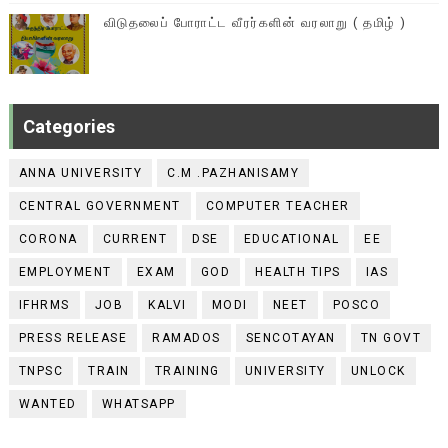
விடுதலைப் போராட்ட வீரர்களின் வரலாறு ( தமிழ் )
Categories
ANNA UNIVERSITY
C.M .PAZHANISAMY
CENTRAL GOVERNMENT
COMPUTER TEACHER
CORONA
CURRENT
DSE
EDUCATIONAL
EE
EMPLOYMENT
EXAM
GOD
HEALTH TIPS
IAS
IFHRMS
JOB
KALVI
MODI
NEET
POSCO
PRESS RELEASE
RAMADOS
SENCOTAYAN
TN GOVT
TNPSC
TRAIN
TRAINING
UNIVERSITY
UNLOCK
WANTED
WHATSAPP