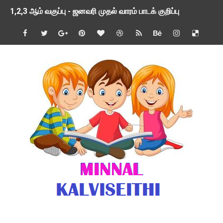
1,2,3 ஆம் வகுப்பு - ஜனவரி முதல் வாரம் பாடக் குறிப்பு
TNSED SCHOOLS APP UPDATED NEW VERSION
4 & 5 ஆம் வகுப்பிற்கான 3 ஆம் பருவ ( 2024 - 2025 ) ஆசிரியர
1,2,3 ஆம் வகுப்பிற்கான 3 ஆம் பருவ ( 2024 - 2025 ) ஆசிரியர
1 முதல் 5 ஆம் வகுப்பு இரண்டாம் பருவத் தொகுத்தறி மதிப்பெண்க
பள்ளிக்கல்வித்துறை - அனைத்து வகை ஆசிரியர் மற்றும் ஆசிரியர்
மணற்கேணி செயலி பயன்பாடு- SMC கூட்டங்கள் - ஒன்றியந்தோறும்
TNPSC - முந்தைய ஆண்டு வினாக்கள் - ஊர்ப் பெயர்களின் மரூஉ
ஓட்டுநர் பணிக்கு விண்ணப்பங்கள் வரவேற்பு ( டிசம்பர் 25 )
இரண்டாம் பருவத்தேர்வு தொகுத்தறி மதிப்பீட்டில் மாணவர்கள் ப