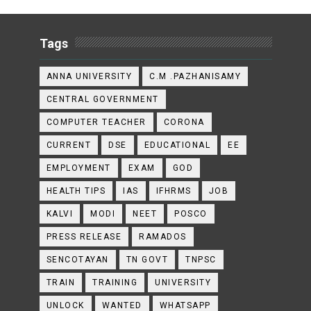
Tags
ANNA UNIVERSITY
C.M .PAZHANISAMY
CENTRAL GOVERNMENT
COMPUTER TEACHER
CORONA
CURRENT
DSE
EDUCATIONAL
EE
EMPLOYMENT
EXAM
GOD
HEALTH TIPS
IAS
IFHRMS
JOB
KALVI
MODI
NEET
POSCO
PRESS RELEASE
RAMADOS
SENCOTAYAN
TN GOVT
TNPSC
TRAIN
TRAINING
UNIVERSITY
UNLOCK
WANTED
WHATSAPP