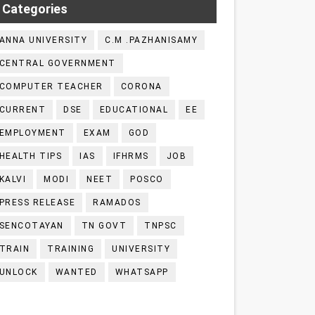
Categories
ANNA UNIVERSITY
C.M .PAZHANISAMY
CENTRAL GOVERNMENT
COMPUTER TEACHER
CORONA
CURRENT
DSE
EDUCATIONAL
EE
EMPLOYMENT
EXAM
GOD
HEALTH TIPS
IAS
IFHRMS
JOB
KALVI
MODI
NEET
POSCO
PRESS RELEASE
RAMADOS
SENCOTAYAN
TN GOVT
TNPSC
TRAIN
TRAINING
UNIVERSITY
UNLOCK
WANTED
WHATSAPP