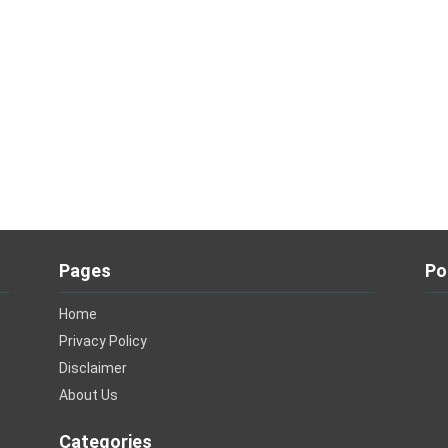
Pages
Po
Home
Privacy Policy
Disclaimer
About Us
Categories