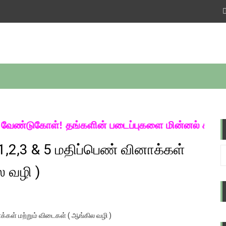
ேண்டுகோள்! தங்களின் படைப்புகளை மின்னல் கல்விச்
 1,2,3 & 5 மதிப்பெண் வினாக்கள்
ல வழி )
ாக்கள் மற்றும் விடைகள் ( ஆங்கில வழி )