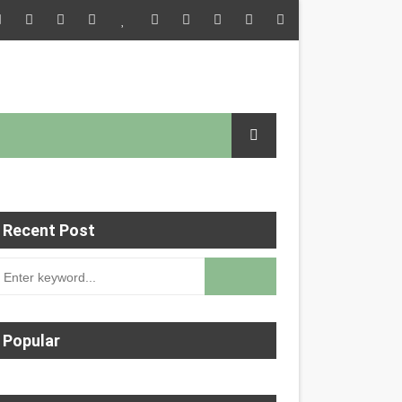
 செய்தி இணையதளத்தில் பதிவு செய்ய 9345616572 என
Recent Post
Popular