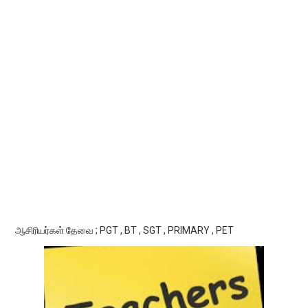
ஆசிரியர்கள் தேவை ; PGT , BT , SGT , PRIMARY , PET