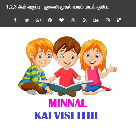
1,2,3 ஆம் வகுப்பு - ஜனவரி முதல் வாரம் பாடக் குறிப்பு
TNSED SCHOOLS APP UPDATED NEW VERSION
4 & 5 ஆம் வகுப்பிற்கான 3 ஆம் பருவ ( 2024 - 2025 ) ஆசிரியர
1,2,3 ஆம் வகுப்பிற்கான 3 ஆம் பருவ ( 2024 - 2025 ) ஆசிரியர
1 முதல் 5 ஆம் வகுப்பு இரண்டாம் பருவத் தொகுத்தறி மதிப்பெண்க
பள்ளிக்கல்வித்துறை - அனைத்து வகை ஆசிரியர் மற்றும் ஆசிரியர்
மணற்கேணி செயலி பயன்பாடு- SMC கூட்டங்கள் - ஒன்றியந்தோறும்
TNPSC - முந்தைய ஆண்டு வினாக்கள் - ஊர்ப் பெயர்களின் மரூஉ
ஓட்டுநர் பணிக்கு விண்ணப்பங்கள் வரவேற்பு ( டிசம்பர் 25 )
இரண்டாம் பருவத்தேர்வு தொகுத்தறி மதிப்பீட்டில் மாணவர்கள் ப