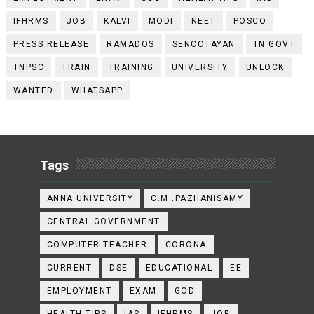
IFHRMS
JOB
KALVI
MODI
NEET
POSCO
PRESS RELEASE
RAMADOS
SENCOTAYAN
TN GOVT
TNPSC
TRAIN
TRAINING
UNIVERSITY
UNLOCK
WANTED
WHATSAPP
Tags
ANNA UNIVERSITY
C.M .PAZHANISAMY
CENTRAL GOVERNMENT
COMPUTER TEACHER
CORONA
CURRENT
DSE
EDUCATIONAL
EE
EMPLOYMENT
EXAM
GOD