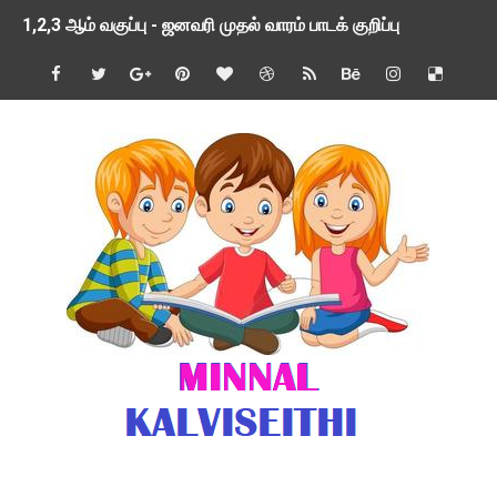
1,2,3 ஆம் வகுப்பு - ஜனவரி முதல் வாரம் பாடக் குறிப்பு
TNSED SCHOOLS APP UPDATED NEW VERSION
4 & 5 ஆம் வகுப்பிற்கான 3 ஆம் பருவ ( 2024 - 2025 ) ஆசிரியர
1,2,3 ஆம் வகுப்பிற்கான 3 ஆம் பருவ ( 2024 - 2025 ) ஆசிரியர
1 முதல் 5 ஆம் வகுப்பு இரண்டாம் பருவத் தொகுத்தறி மதிப்பெண்க
பள்ளிக்கல்வித்துறை - அனைத்து வகை ஆசிரியர் மற்றும் ஆசிரியர்
மணற்கேணி செயலி பயன்பாடு- SMC கூட்டங்கள் - ஒன்றியந்தோறும்
TNPSC - முந்தைய ஆண்டு வினாக்கள் - ஊர்ப் பெயர்களின் மரூஉ
ஓட்டுநர் பணிக்கு விண்ணப்பங்கள் வரவேற்பு ( டிசம்பர் 25 )
இரண்டாம் பருவத்தேர்வு தொகுத்தறி மதிப்பீட்டில் மாணவர்கள் ப