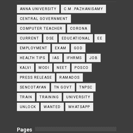
ANNA UNIVERSITY
C.M .PAZHANISAMY
CENTRAL GOVERNMENT
COMPUTER TEACHER
CORONA
CURRENT
DSE
EDUCATIONAL
EE
EMPLOYMENT
EXAM
GOD
HEALTH TIPS
IAS
IFHRMS
JOB
KALVI
MODI
NEET
POSCO
PRESS RELEASE
RAMADOS
SENCOTAYAN
TN GOVT
TNPSC
TRAIN
TRAINING
UNIVERSITY
UNLOCK
WANTED
WHATSAPP
Pages