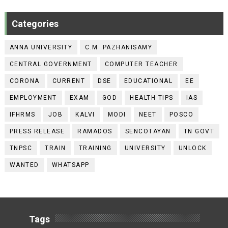
Categories
ANNA UNIVERSITY
C.M .PAZHANISAMY
CENTRAL GOVERNMENT
COMPUTER TEACHER
CORONA
CURRENT
DSE
EDUCATIONAL
EE
EMPLOYMENT
EXAM
GOD
HEALTH TIPS
IAS
IFHRMS
JOB
KALVI
MODI
NEET
POSCO
PRESS RELEASE
RAMADOS
SENCOTAYAN
TN GOVT
TNPSC
TRAIN
TRAINING
UNIVERSITY
UNLOCK
WANTED
WHATSAPP
Tags