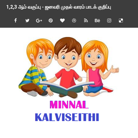
1,2,3 ஆம் வகுப்பு - ஜனவரி முதல் வாரம் பாடக் குறிப்பு
TNSED SCHOOLS APP UPDATED NEW VERSION
4 & 5 ஆம் வகுப்பிற்கான 3 ஆம் பருவ ( 2024 - 2025 ) ஆசிரியர
1,2,3 ஆம் வகுப்பிற்கான 3 ஆம் பருவ ( 2024 - 2025 ) ஆசிரியர
1 முதல் 5 ஆம் வகுப்பு இரண்டாம் பருவத் தொகுத்தறி மதிப்பெண்க
பள்ளிக்கல்வித்துறை - அனைத்து வகை ஆசிரியர் மற்றும் ஆசிரியர்
மணற்கேணி செயலி பயன்பாடு- SMC கூட்டங்கள் - ஒன்றியந்தோறும்
TNPSC - முந்தைய ஆண்டு வினாக்கள் - ஊர்ப் பெயர்களின் மரூஉ
ஓட்டுநர் பணிக்கு விண்ணப்பங்கள் வரவேற்பு ( டிசம்பர் 25 )
இரண்டாம் பருவத்தேர்வு தொகுத்தறி மதிப்பீட்டில் மாணவர்கள் ப