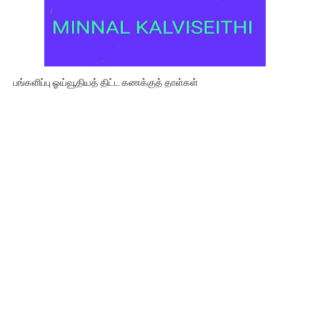
பங்களிப்பு ஓய்வூதியத் திட்ட கணக்குத் தாள்கள்