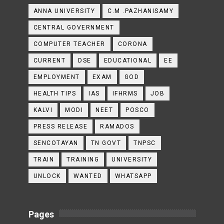
ANNA UNIVERSITY
C.M .PAZHANISAMY
CENTRAL GOVERNMENT
COMPUTER TEACHER
CORONA
CURRENT
DSE
EDUCATIONAL
EE
EMPLOYMENT
EXAM
GOD
HEALTH TIPS
IAS
IFHRMS
JOB
KALVI
MODI
NEET
POSCO
PRESS RELEASE
RAMADOS
SENCOTAYAN
TN GOVT
TNPSC
TRAIN
TRAINING
UNIVERSITY
UNLOCK
WANTED
WHATSAPP
Pages