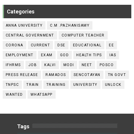
Categories
ANNA UNIVERSITY
C.M .PAZHANISAMY
CENTRAL GOVERNMENT
COMPUTER TEACHER
CORONA
CURRENT
DSE
EDUCATIONAL
EE
EMPLOYMENT
EXAM
GOD
HEALTH TIPS
IAS
IFHRMS
JOB
KALVI
MODI
NEET
POSCO
PRESS RELEASE
RAMADOS
SENCOTAYAN
TN GOVT
TNPSC
TRAIN
TRAINING
UNIVERSITY
UNLOCK
WANTED
WHATSAPP
Tags