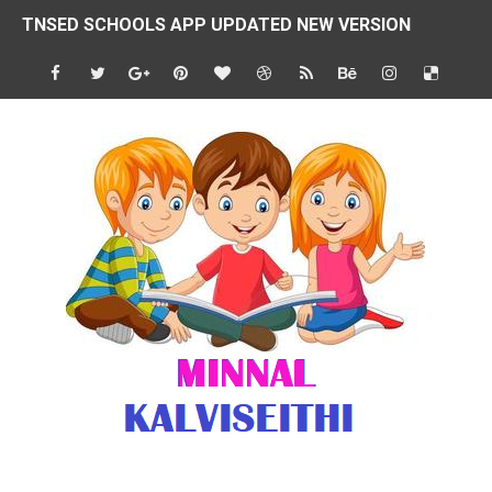
TNSED SCHOOLS APP UPDATED NEW VERSION
4 & 5 ஆம் வகுப்பிற்கான 3 ஆம் பருவ ( 2024 - 2025 ) ஆசிரியர
1,2,3 ஆம் வகுப்பிற்கான 3 ஆம் பருவ ( 2024 - 2025 ) ஆசிரியர
1 முதல் 5 ஆம் வகுப்பு இரண்டாம் பருவத் தொகுத்தறி மதிப்பெண்க
பள்ளிக்கல்வித்துறை - அனைத்து வகை ஆசிரியர் மற்றும் ஆசிரியர்
மணற்கேணி செயலி பயன்பாடு- SMC கூட்டங்கள் - ஒன்றியந்தோறும்
TNPSC - முந்தைய ஆண்டு வினாக்கள் - ஊர்ப் பெயர்களின் மரூஉ
ஓட்டுநர் பணிக்கு விண்ணப்பங்கள் வரவேற்பு ( டிசம்பர் 25 )
இரண்டாம் பருவத்தேர்வு தொகுத்தறி மதிப்பீட்டில் மாணவர்கள் ப
மாவட்ட நலவாழ்வு சங்கத்தில்‌ வேலை வாய்ப்பு ( டிசம்பர் 24 )