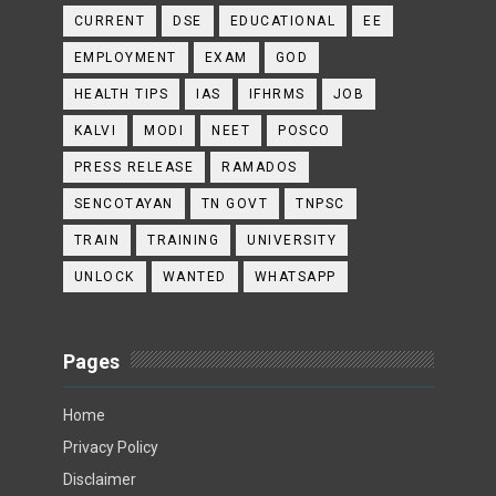
CURRENT
DSE
EDUCATIONAL
EE
EMPLOYMENT
EXAM
GOD
HEALTH TIPS
IAS
IFHRMS
JOB
KALVI
MODI
NEET
POSCO
PRESS RELEASE
RAMADOS
SENCOTAYAN
TN GOVT
TNPSC
TRAIN
TRAINING
UNIVERSITY
UNLOCK
WANTED
WHATSAPP
Pages
Home
Privacy Policy
Disclaimer