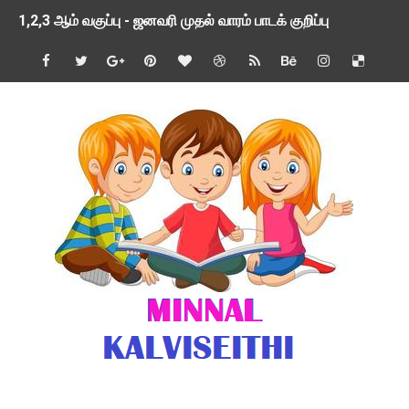
1,2,3 ஆம் வகுப்பு - ஜனவரி முதல் வாரம் பாடக் குறிப்பு
TNSED SCHOOLS APP UPDATED NEW VERSION
4 & 5 ஆம் வகுப்பிற்கான 3 ஆம் பருவ ( 2024 - 2025 ) ஆசிரியர
1,2,3 ஆம் வகுப்பிற்கான 3 ஆம் பருவ ( 2024 - 2025 ) ஆசிரியர
1 முதல் 5 ஆம் வகுப்பு இரண்டாம் பருவத் தொகுத்தறி மதிப்பெண்க
பள்ளிக்கல்வித்துறை - அனைத்து வகை ஆசிரியர் மற்றும் ஆசிரியர்
மணற்கேணி செயலி பயன்பாடு- SMC கூட்டங்கள் - ஒன்றியந்தோறும்
TNPSC - முந்தைய ஆண்டு வினாக்கள் - ஊர்ப் பெயர்களின் மரூஉ
ஓட்டுநர் பணிக்கு விண்ணப்பங்கள் வரவேற்பு ( டிசம்பர் 25 )
இரண்டாம் பருவத்தேர்வு தொகுத்தறி மதிப்பீட்டில் மாணவர்கள் ப