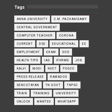
Tags
ANNA UNIVERSITY
C.M .PAZHANISAMY
CENTRAL GOVERNMENT
COMPUTER TEACHER
CORONA
CURRENT
DSE
EDUCATIONAL
EE
EMPLOYMENT
EXAM
GOD
HEALTH TIPS
IAS
IFHRMS
JOB
KALVI
MODI
NEET
POSCO
PRESS RELEASE
RAMADOS
SENCOTAYAN
TN GOVT
TNPSC
TRAIN
TRAINING
UNIVERSITY
UNLOCK
WANTED
WHATSAPP