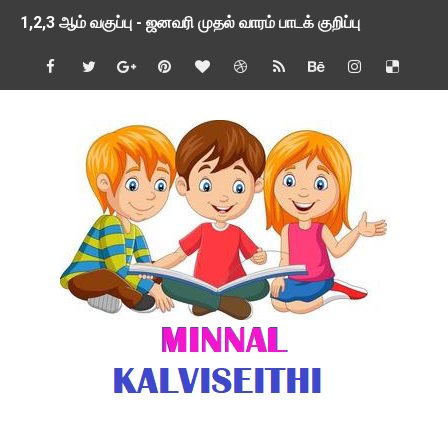
1,2,3 ஆம் வகுப்பு - ஜனவரி முதல் வாரம் பாடக் குறிப்பு
TNSED SCHOOLS APP UPDATED NEW VERSION
4 & 5 ஆம் வகுப்பிற்கான 3 ஆம் பருவ ( 2024 - 2025 ) ஆசிரியர
1,2,3 ஆம் வகுப்பிற்கான 3 ஆம் பருவ ( 2024 - 2025 ) ஆசிரியர
1 முதல் 5 ஆம் வகுப்பு இரண்டாம் பருவத் தொகுத்தறி மதிப்பெண்க
பள்ளிக்கல்வித்துறை - அனைத்து வகை ஆசிரியர் மற்றும் ஆசிரியர்
மணற்கேணி செயலி பயன்பாடு- SMC கூட்டங்கள் - ஒன்றியந்தோறும்
TNPSC - முந்தைய ஆண்டு வினாக்கள் - ஊர்ப் பெயர்களின் மரூஉ
ஓட்டுநர் பணிக்கு விண்ணப்பங்கள் வரவேற்பு ( டிசம்பர் 25 )
இரண்டாம் பருவத்தேர்வு தொகுத்தறி மதிப்பீட்டில் மாணவர்கள் ப