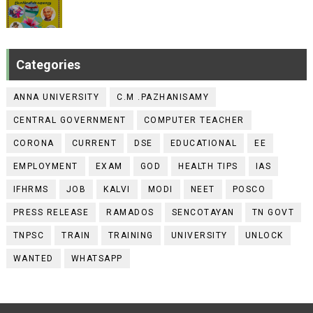
Categories
ANNA UNIVERSITY
C.M .PAZHANISAMY
CENTRAL GOVERNMENT
COMPUTER TEACHER
CORONA
CURRENT
DSE
EDUCATIONAL
EE
EMPLOYMENT
EXAM
GOD
HEALTH TIPS
IAS
IFHRMS
JOB
KALVI
MODI
NEET
POSCO
PRESS RELEASE
RAMADOS
SENCOTAYAN
TN GOVT
TNPSC
TRAIN
TRAINING
UNIVERSITY
UNLOCK
WANTED
WHATSAPP