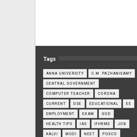
Tags
ANNA UNIVERSITY
C.M .PAZHANISAMY
CENTRAL GOVERNMENT
COMPUTER TEACHER
CORONA
CURRENT
DSE
EDUCATIONAL
EE
EMPLOYMENT
EXAM
GOD
HEALTH TIPS
IAS
IFHRMS
JOB
KALVI
MODI
NEET
POSCO