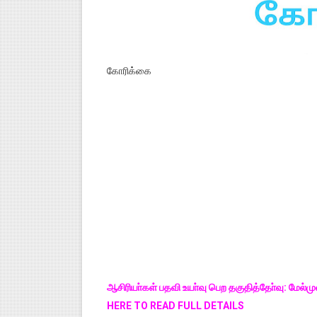
கோரிக்கை
ஆசிரியா்கள் பதவி உயா்வு பெற தகுதித்தோ்வு: மேல்
HERE TO READ FULL DETAILS