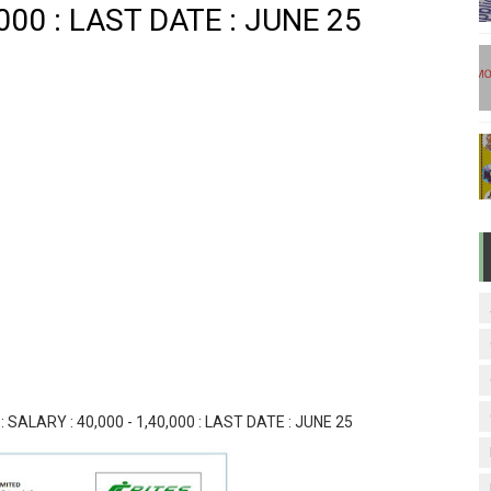
,000 : LAST DATE : JUNE 25
டுகள் - டிசம்பர் 17
ேலை வாய்ப்பு ( டிச 18 )
ுக்கான தேர்வுக்கூட நுழைவுச்சீட்டு வெளியீடு!
மிழ் படித்துப் பழக 200 எளிமையான தமிழ் வாக்கியங்கள்
ரம் பாடக் குறிப்பு
SALARY : 40,000 - 1,40,000 : LAST DATE : JUNE 25