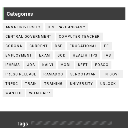
Categories
ANNA UNIVERSITY
C.M .PAZHANISAMY
CENTRAL GOVERNMENT
COMPUTER TEACHER
CORONA
CURRENT
DSE
EDUCATIONAL
EE
EMPLOYMENT
EXAM
GOD
HEALTH TIPS
IAS
IFHRMS
JOB
KALVI
MODI
NEET
POSCO
PRESS RELEASE
RAMADOS
SENCOTAYAN
TN GOVT
TNPSC
TRAIN
TRAINING
UNIVERSITY
UNLOCK
WANTED
WHATSAPP
Tags