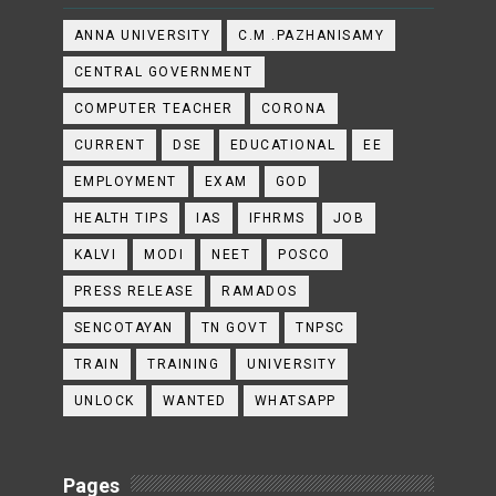
ANNA UNIVERSITY
C.M .PAZHANISAMY
CENTRAL GOVERNMENT
COMPUTER TEACHER
CORONA
CURRENT
DSE
EDUCATIONAL
EE
EMPLOYMENT
EXAM
GOD
HEALTH TIPS
IAS
IFHRMS
JOB
KALVI
MODI
NEET
POSCO
PRESS RELEASE
RAMADOS
SENCOTAYAN
TN GOVT
TNPSC
TRAIN
TRAINING
UNIVERSITY
UNLOCK
WANTED
WHATSAPP
Pages