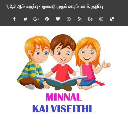
1,2,3 ஆம் வகுப்பு - ஜனவரி முதல் வாரம் பாடக் குறிப்பு
TNSED SCHOOLS APP UPDATED NEW VERSION
4 & 5 ஆம் வகுப்பிற்கான 3 ஆம் பருவ ( 2024 - 2025 ) ஆசிரியர
1,2,3 ஆம் வகுப்பிற்கான 3 ஆம் பருவ ( 2024 - 2025 ) ஆசிரியர
1 முதல் 5 ஆம் வகுப்பு இரண்டாம் பருவத் தொகுத்தறி மதிப்பெண்க
பள்ளிக்கல்வித்துறை - அனைத்து வகை ஆசிரியர் மற்றும் ஆசிரியர்
மணற்கேணி செயலி பயன்பாடு- SMC கூட்டங்கள் - ஒன்றியந்தோறும்
TNPSC - முந்தைய ஆண்டு வினாக்கள் - ஊர்ப் பெயர்களின் மரூஉ
ஓட்டுநர் பணிக்கு விண்ணப்பங்கள் வரவேற்பு ( டிசம்பர் 25 )
இரண்டாம் பருவத்தேர்வு தொகுத்தறி மதிப்பீட்டில் மாணவர்கள் ப