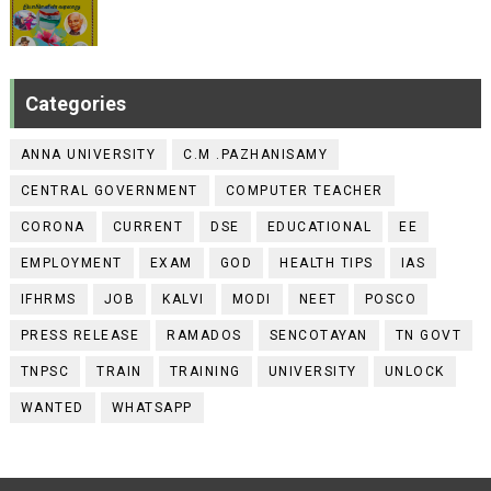
Categories
ANNA UNIVERSITY
C.M .PAZHANISAMY
CENTRAL GOVERNMENT
COMPUTER TEACHER
CORONA
CURRENT
DSE
EDUCATIONAL
EE
EMPLOYMENT
EXAM
GOD
HEALTH TIPS
IAS
IFHRMS
JOB
KALVI
MODI
NEET
POSCO
PRESS RELEASE
RAMADOS
SENCOTAYAN
TN GOVT
TNPSC
TRAIN
TRAINING
UNIVERSITY
UNLOCK
WANTED
WHATSAPP