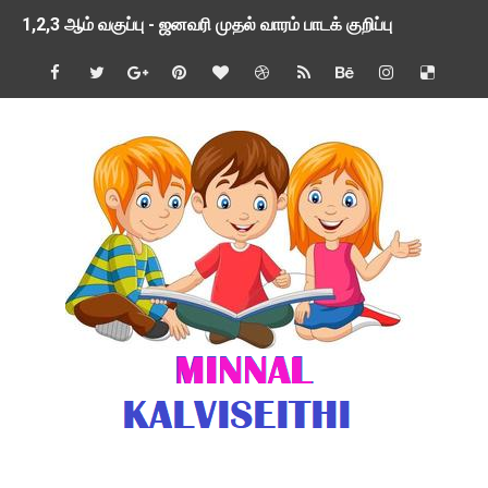
1,2,3 ஆம் வகுப்பு - ஜனவரி முதல் வாரம் பாடக் குறிப்பு
TNSED SCHOOLS APP UPDATED NEW VERSION
4 & 5 ஆம் வகுப்பிற்கான 3 ஆம் பருவ ( 2024 - 2025 ) ஆசிரியர
1,2,3 ஆம் வகுப்பிற்கான 3 ஆம் பருவ ( 2024 - 2025 ) ஆசிரியர
1 முதல் 5 ஆம் வகுப்பு இரண்டாம் பருவத் தொகுத்தறி மதிப்பெண்க
பள்ளிக்கல்வித்துறை - அனைத்து வகை ஆசிரியர் மற்றும் ஆசிரியர்
மணற்கேணி செயலி பயன்பாடு- SMC கூட்டங்கள் - ஒன்றியந்தோறும்
TNPSC - முந்தைய ஆண்டு வினாக்கள் - ஊர்ப் பெயர்களின் மரூஉ
ஓட்டுநர் பணிக்கு விண்ணப்பங்கள் வரவேற்பு ( டிசம்பர் 25 )
இரண்டாம் பருவத்தேர்வு தொகுத்தறி மதிப்பீட்டில் மாணவர்கள் ப