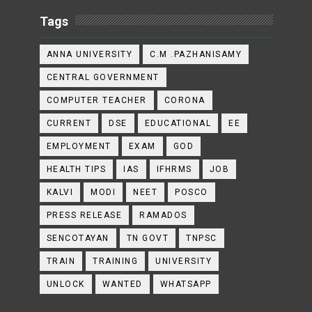
Tags
ANNA UNIVERSITY
C.M .PAZHANISAMY
CENTRAL GOVERNMENT
COMPUTER TEACHER
CORONA
CURRENT
DSE
EDUCATIONAL
EE
EMPLOYMENT
EXAM
GOD
HEALTH TIPS
IAS
IFHRMS
JOB
KALVI
MODI
NEET
POSCO
PRESS RELEASE
RAMADOS
SENCOTAYAN
TN GOVT
TNPSC
TRAIN
TRAINING
UNIVERSITY
UNLOCK
WANTED
WHATSAPP