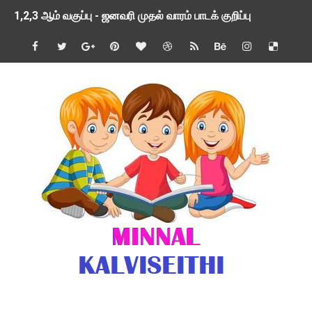
1,2,3 ஆம் வகுப்பு - ஜனவரி முதல் வாரம் பாடக் குறிப்பு
TNSED SCHOOLS APP UPDATED NEW VERSION
4 & 5 ஆம் வகுப்பிற்கான 3 ஆம் பருவ ( 2024 - 2025 ) ஆசிரியர
1,2,3 ஆம் வகுப்பிற்கான 3 ஆம் பருவ ( 2024 - 2025 ) ஆசிரியர
1 முதல் 5 ஆம் வகுப்பு இரண்டாம் பருவத் தொகுத்தறி மதிப்பெண்க
பள்ளிக்கல்வித்துறை - அனைத்து வகை ஆசிரியர் மற்றும் ஆசிரியர்
மணற்கேணி செயலி பயன்பாடு- SMC கூட்டங்கள் - ஒன்றியந்தோறும்
TNPSC - முந்தைய ஆண்டு வினாக்கள் - ஊர்ப் பெயர்களின் மரூஉ
ஓட்டுநர் பணிக்கு விண்ணப்பங்கள் வரவேற்பு ( டிசம்பர் 25 )
இரண்டாம் பருவத்தேர்வு தொகுத்தறி மதிப்பீட்டில் மாணவர்கள் ப