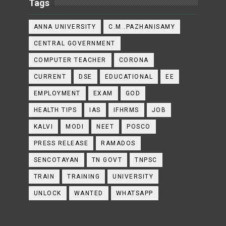
Tags
ANNA UNIVERSITY
C.M .PAZHANISAMY
CENTRAL GOVERNMENT
COMPUTER TEACHER
CORONA
CURRENT
DSE
EDUCATIONAL
EE
EMPLOYMENT
EXAM
GOD
HEALTH TIPS
IAS
IFHRMS
JOB
KALVI
MODI
NEET
POSCO
PRESS RELEASE
RAMADOS
SENCOTAYAN
TN GOVT
TNPSC
TRAIN
TRAINING
UNIVERSITY
UNLOCK
WANTED
WHATSAPP