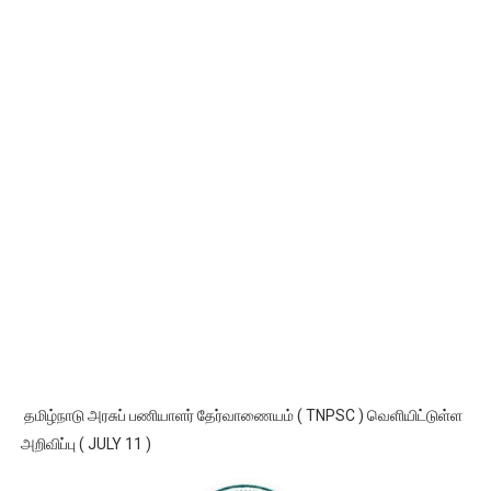
தமிழ்நாடு அரசுப் பணியாளர் தேர்வாணையம் ( TNPSC ) வெளியிட்டுள்ள
அறிவிப்பு ( JULY 11 )