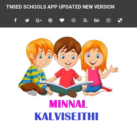
TNSED SCHOOLS APP UPDATED NEW VERSION
4 & 5 ஆம் வகுப்பிற்கான 3 ஆம் பருவ ( 2024 - 2025 ) ஆசிரியர
1,2,3 ஆம் வகுப்பிற்கான 3 ஆம் பருவ ( 2024 - 2025 ) ஆசிரியர
1 முதல் 5 ஆம் வகுப்பு இரண்டாம் பருவத் தொகுத்தறி மதிப்பெண்க
பள்ளிக்கல்வித்துறை - அனைத்து வகை ஆசிரியர் மற்றும் ஆசிரியர்
மணற்கேணி செயலி பயன்பாடு- SMC கூட்டங்கள் - ஒன்றியந்தோறும்
TNPSC - முந்தைய ஆண்டு வினாக்கள் - ஊர்ப் பெயர்களின் மரூஉ
ஓட்டுநர் பணிக்கு விண்ணப்பங்கள் வரவேற்பு ( டிசம்பர் 25 )
இரண்டாம் பருவத்தேர்வு தொகுத்தறி மதிப்பீட்டில் மாணவர்கள் ப
மாவட்ட நலவாழ்வு சங்கத்தில்‌ வேலை வாய்ப்பு ( டிசம்பர் 24 )