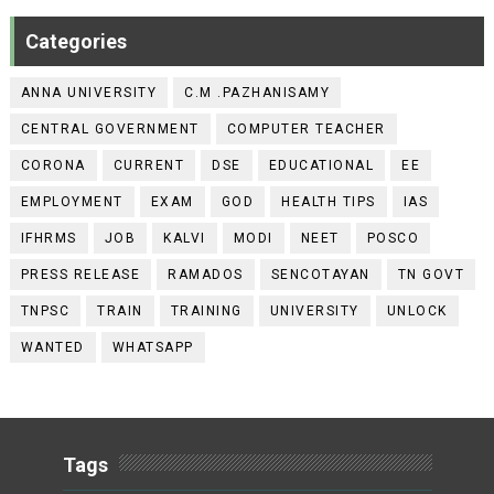
Categories
ANNA UNIVERSITY
C.M .PAZHANISAMY
CENTRAL GOVERNMENT
COMPUTER TEACHER
CORONA
CURRENT
DSE
EDUCATIONAL
EE
EMPLOYMENT
EXAM
GOD
HEALTH TIPS
IAS
IFHRMS
JOB
KALVI
MODI
NEET
POSCO
PRESS RELEASE
RAMADOS
SENCOTAYAN
TN GOVT
TNPSC
TRAIN
TRAINING
UNIVERSITY
UNLOCK
WANTED
WHATSAPP
Tags