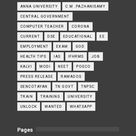
ANNA UNIVERSITY
C.M .PAZHANISAMY
CENTRAL GOVERNMENT
COMPUTER TEACHER
CORONA
CURRENT
DSE
EDUCATIONAL
EE
EMPLOYMENT
EXAM
GOD
HEALTH TIPS
IAS
IFHRMS
JOB
KALVI
MODI
NEET
POSCO
PRESS RELEASE
RAMADOS
SENCOTAYAN
TN GOVT
TNPSC
TRAIN
TRAINING
UNIVERSITY
UNLOCK
WANTED
WHATSAPP
Pages