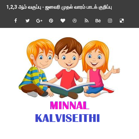
1,2,3 ஆம் வகுப்பு - ஜனவரி முதல் வாரம் பாடக் குறிப்பு
TNSED SCHOOLS APP UPDATED NEW VERSION
4 & 5 ஆம் வகுப்பிற்கான 3 ஆம் பருவ ( 2024 - 2025 ) ஆசிரியர
1,2,3 ஆம் வகுப்பிற்கான 3 ஆம் பருவ ( 2024 - 2025 ) ஆசிரியர
1 முதல் 5 ஆம் வகுப்பு இரண்டாம் பருவத் தொகுத்தறி மதிப்பெண்க
பள்ளிக்கல்வித்துறை - அனைத்து வகை ஆசிரியர் மற்றும் ஆசிரியர்
மணற்கேணி செயலி பயன்பாடு- SMC கூட்டங்கள் - ஒன்றியந்தோறும்
TNPSC - முந்தைய ஆண்டு வினாக்கள் - ஊர்ப் பெயர்களின் மரூஉ
ஓட்டுநர் பணிக்கு விண்ணப்பங்கள் வரவேற்பு ( டிசம்பர் 25 )
இரண்டாம் பருவத்தேர்வு தொகுத்தறி மதிப்பீட்டில் மாணவர்கள் ப