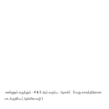
எண்ணும் எழுத்தும் - 4 & 5 ஆம் வகுப்பு - ஆகஸ்ட் 3 வது வாரத்திற்கான
பாடக்குறிப்பு ( ஆங்கில வழி )