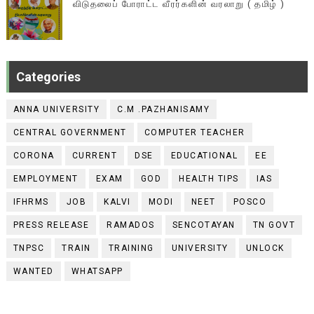
விடுதலைப் போராட்ட வீரர்களின் வரலாறு ( தமிழ் )
Categories
ANNA UNIVERSITY
C.M .PAZHANISAMY
CENTRAL GOVERNMENT
COMPUTER TEACHER
CORONA
CURRENT
DSE
EDUCATIONAL
EE
EMPLOYMENT
EXAM
GOD
HEALTH TIPS
IAS
IFHRMS
JOB
KALVI
MODI
NEET
POSCO
PRESS RELEASE
RAMADOS
SENCOTAYAN
TN GOVT
TNPSC
TRAIN
TRAINING
UNIVERSITY
UNLOCK
WANTED
WHATSAPP