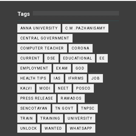
Tags
ANNA UNIVERSITY
C.M .PAZHANISAMY
CENTRAL GOVERNMENT
COMPUTER TEACHER
CORONA
CURRENT
DSE
EDUCATIONAL
EE
EMPLOYMENT
EXAM
GOD
HEALTH TIPS
IAS
IFHRMS
JOB
KALVI
MODI
NEET
POSCO
PRESS RELEASE
RAMADOS
SENCOTAYAN
TN GOVT
TNPSC
TRAIN
TRAINING
UNIVERSITY
UNLOCK
WANTED
WHATSAPP