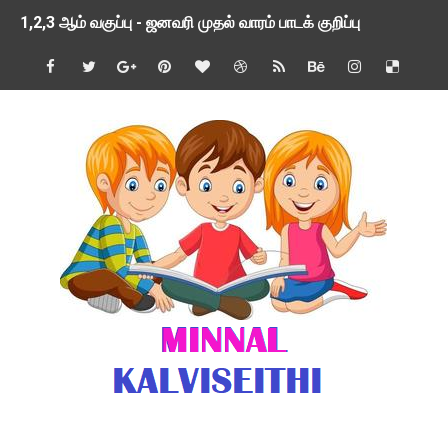
1,2,3 ஆம் வகுப்பு - ஜனவரி முதல் வாரம் பாடக் குறிப்பு
TNSED SCHOOLS APP UPDATED NEW VERSION
4 & 5 ஆம் வகுப்பிற்கான 3 ஆம் பருவ ( 2024 - 2025 ) ஆசிரியர
1,2,3 ஆம் வகுப்பிற்கான 3 ஆம் பருவ ( 2024 - 2025 ) ஆசிரியர
1 முதல் 5 ஆம் வகுப்பு இரண்டாம் பருவத் தொகுத்தறி மதிப்பெண்க
பள்ளிக்கல்வித்துறை - அனைத்து வகை ஆசிரியர் மற்றும் ஆசிரியர்
மணற்கேணி செயலி பயன்பாடு- SMC கூட்டங்கள் - ஒன்றியந்தோறும்
TNPSC - முந்தைய ஆண்டு வினாக்கள் - ஊர்ப் பெயர்களின் மரூஉ
ஓட்டுநர் பணிக்கு விண்ணப்பங்கள் வரவேற்பு ( டிசம்பர் 25 )
இரண்டாம் பருவத்தேர்வு தொகுத்தறி மதிப்பீட்டில் மாணவர்கள் ப