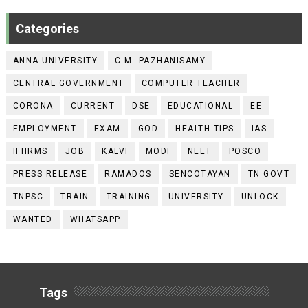
Categories
ANNA UNIVERSITY
C.M .PAZHANISAMY
CENTRAL GOVERNMENT
COMPUTER TEACHER
CORONA
CURRENT
DSE
EDUCATIONAL
EE
EMPLOYMENT
EXAM
GOD
HEALTH TIPS
IAS
IFHRMS
JOB
KALVI
MODI
NEET
POSCO
PRESS RELEASE
RAMADOS
SENCOTAYAN
TN GOVT
TNPSC
TRAIN
TRAINING
UNIVERSITY
UNLOCK
WANTED
WHATSAPP
Tags