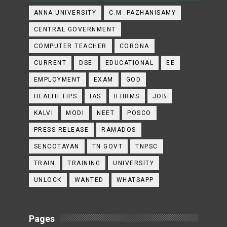
ANNA UNIVERSITY
C.M .PAZHANISAMY
CENTRAL GOVERNMENT
COMPUTER TEACHER
CORONA
CURRENT
DSE
EDUCATIONAL
EE
EMPLOYMENT
EXAM
GOD
HEALTH TIPS
IAS
IFHRMS
JOB
KALVI
MODI
NEET
POSCO
PRESS RELEASE
RAMADOS
SENCOTAYAN
TN GOVT
TNPSC
TRAIN
TRAINING
UNIVERSITY
UNLOCK
WANTED
WHATSAPP
Pages