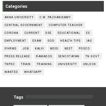
Categories
ANNA UNIVERSITY
C.M .PAZHANISAMY
CENTRAL GOVERNMENT
COMPUTER TEACHER
CORONA
CURRENT
DSE
EDUCATIONAL
EE
EMPLOYMENT
EXAM
GOD
HEALTH TIPS
IAS
IFHRMS
JOB
KALVI
MODI
NEET
POSCO
PRESS RELEASE
RAMADOS
SENCOTAYAN
TN GOVT
TNPSC
TRAIN
TRAINING
UNIVERSITY
UNLOCK
WANTED
WHATSAPP
Tags