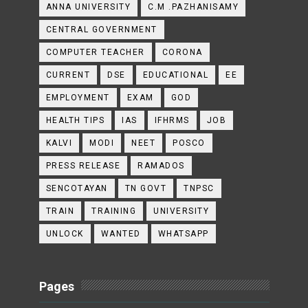
ANNA UNIVERSITY
C.M .PAZHANISAMY
CENTRAL GOVERNMENT
COMPUTER TEACHER
CORONA
CURRENT
DSE
EDUCATIONAL
EE
EMPLOYMENT
EXAM
GOD
HEALTH TIPS
IAS
IFHRMS
JOB
KALVI
MODI
NEET
POSCO
PRESS RELEASE
RAMADOS
SENCOTAYAN
TN GOVT
TNPSC
TRAIN
TRAINING
UNIVERSITY
UNLOCK
WANTED
WHATSAPP
Pages