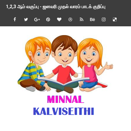
1,2,3 ஆம் வகுப்பு - ஜனவரி முதல் வாரம் பாடக் குறிப்பு
TNSED SCHOOLS APP UPDATED NEW VERSION
4 & 5 ஆம் வகுப்பிற்கான 3 ஆம் பருவ ( 2024 - 2025 ) ஆசிரியர
1,2,3 ஆம் வகுப்பிற்கான 3 ஆம் பருவ ( 2024 - 2025 ) ஆசிரியர
1 முதல் 5 ஆம் வகுப்பு இரண்டாம் பருவத் தொகுத்தறி மதிப்பெண்க
பள்ளிக்கல்வித்துறை - அனைத்து வகை ஆசிரியர் மற்றும் ஆசிரியர்
மணற்கேணி செயலி பயன்பாடு- SMC கூட்டங்கள் - ஒன்றியந்தோறும்
TNPSC - முந்தைய ஆண்டு வினாக்கள் - ஊர்ப் பெயர்களின் மரூஉ
ஓட்டுநர் பணிக்கு விண்ணப்பங்கள் வரவேற்பு ( டிசம்பர் 25 )
இரண்டாம் பருவத்தேர்வு தொகுத்தறி மதிப்பீட்டில் மாணவர்கள் ப