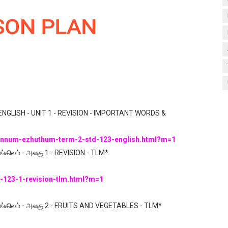
ENGLISH - UNIT 1 - REVISION - IMPORTANT WORDS &
0/ennum-ezhuthum-term-2-std-123-english.html?m=1
 ஆங்கிலம் - அலகு 1 - REVISION - TLM*
2-123-1-revision-tlm.html?m=1
3 - ஆங்கிலம் - அலகு 2 - FRUITS AND VEGETABLES - TLM*