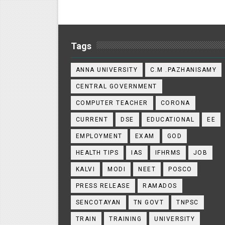
Tags
ANNA UNIVERSITY
C.M .PAZHANISAMY
CENTRAL GOVERNMENT
COMPUTER TEACHER
CORONA
CURRENT
DSE
EDUCATIONAL
EE
EMPLOYMENT
EXAM
GOD
HEALTH TIPS
IAS
IFHRMS
JOB
KALVI
MODI
NEET
POSCO
PRESS RELEASE
RAMADOS
SENCOTAYAN
TN GOVT
TNPSC
TRAIN
TRAINING
UNIVERSITY