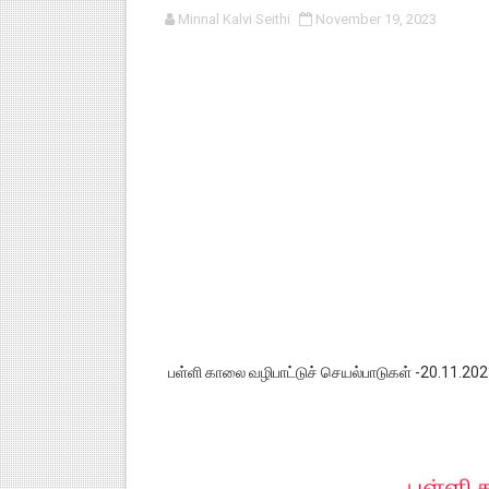
Minnal Kalvi Seithi
November 19, 2023
பள்ளி காலை வழிபாட்டுச் செயல்பா
குழந்தைகள் பாதுகாப்பு அலகில் வ
டிசம்பர் - 2024 துறைத் தேர்வுகள
தொடக்க நிலை மாணவர்களுக்கு த
4,5 ஆம் வகுப்பு - ஜனவரி முதல் வா
பள்ளி காலை வழிபாட்டுச் செயல்பாடுகள் -20.11.20