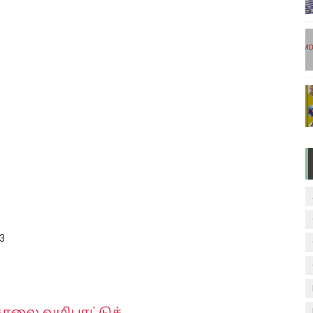
டுகள் - டிசம்பர் 17
ேலை வாய்ப்பு ( டிச 18 )
ுக்கான தேர்வுக்கூட நுழைவுச்சீட்டு வெளியீடு!
மிழ் படித்துப் பழக 200 எளிமையான தமிழ் வாக்கியங்கள்
ரம் பாடக் குறிப்பு
23