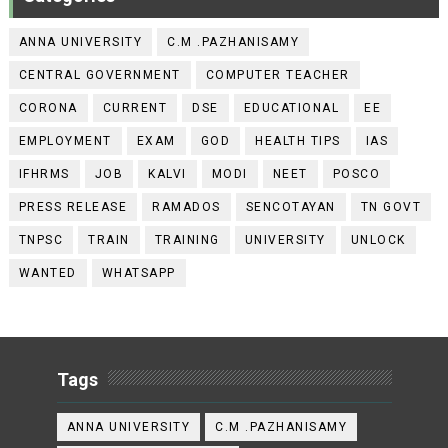
ANNA UNIVERSITY
C.M .PAZHANISAMY
CENTRAL GOVERNMENT
COMPUTER TEACHER
CORONA
CURRENT
DSE
EDUCATIONAL
EE
EMPLOYMENT
EXAM
GOD
HEALTH TIPS
IAS
IFHRMS
JOB
KALVI
MODI
NEET
POSCO
PRESS RELEASE
RAMADOS
SENCOTAYAN
TN GOVT
TNPSC
TRAIN
TRAINING
UNIVERSITY
UNLOCK
WANTED
WHATSAPP
Tags
ANNA UNIVERSITY
C.M .PAZHANISAMY