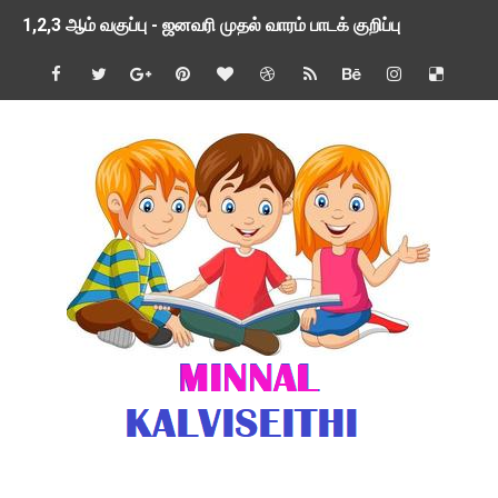
1,2,3 ஆம் வகுப்பு - ஜனவரி முதல் வாரம் பாடக் குறிப்பு
TNSED SCHOOLS APP UPDATED NEW VERSION
4 & 5 ஆம் வகுப்பிற்கான 3 ஆம் பருவ ( 2024 - 2025 ) ஆசிரியர
1,2,3 ஆம் வகுப்பிற்கான 3 ஆம் பருவ ( 2024 - 2025 ) ஆசிரியர
1 முதல் 5 ஆம் வகுப்பு இரண்டாம் பருவத் தொகுத்தறி மதிப்பெண்க
பள்ளிக்கல்வித்துறை - அனைத்து வகை ஆசிரியர் மற்றும் ஆசிரியர்
மணற்கேணி செயலி பயன்பாடு- SMC கூட்டங்கள் - ஒன்றியந்தோறும்
TNPSC - முந்தைய ஆண்டு வினாக்கள் - ஊர்ப் பெயர்களின் மரூஉ
ஓட்டுநர் பணிக்கு விண்ணப்பங்கள் வரவேற்பு ( டிசம்பர் 25 )
இரண்டாம் பருவத்தேர்வு தொகுத்தறி மதிப்பீட்டில் மாணவர்கள் ப