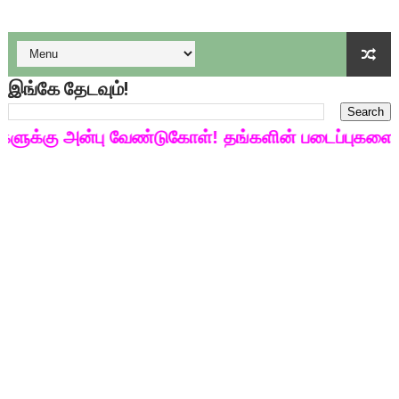
பள்ளி காலை வழிபாட்டுச் செயல்பாடுகள் - டிசம்பர் 17
குழந்தைகள் பாதுகாப்பு அலகில் வேலை வாய்ப்பு ( டிச 18 )
இங்கே தேடவும்!
டிசம்பர் - 2024 துறைத் தேர்வுகளுக்கான தேர்வுக்கூட நுழைவுச்சீட்
க்கு அன்பு வேண்டுகோள்! தங்களின் படைப்புகளை மின்
தொடக்க நிலை மாணவர்களுக்கு தமிழ் படித்துப் பழக 200 எளிமை
4,5 ஆம் வகுப்பு - ஜனவரி முதல் வாரம் பாடக் குறிப்பு
1,2,3 ஆம் வகுப்பு - ஜனவரி முதல் வாரம் பாடக் குறிப்பு