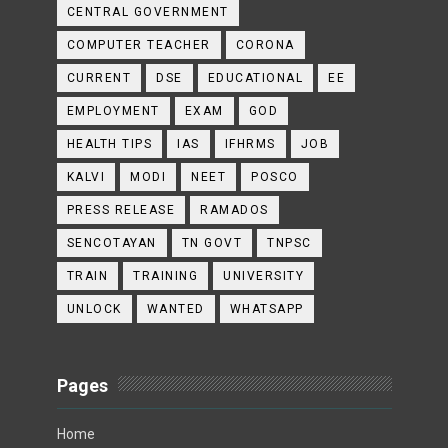
CENTRAL GOVERNMENT
COMPUTER TEACHER
CORONA
CURRENT
DSE
EDUCATIONAL
EE
EMPLOYMENT
EXAM
GOD
HEALTH TIPS
IAS
IFHRMS
JOB
KALVI
MODI
NEET
POSCO
PRESS RELEASE
RAMADOS
SENCOTAYAN
TN GOVT
TNPSC
TRAIN
TRAINING
UNIVERSITY
UNLOCK
WANTED
WHATSAPP
Pages
Home