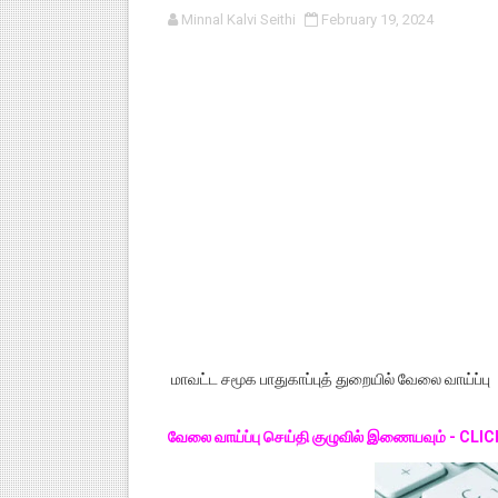
Minnal Kalvi Seithi
February 19, 2024
பள்ளி காலை வழிபாட்டுச் செயல்பா
குழந்தைகள் பாதுகாப்பு அலகில் வ
டிசம்பர் - 2024 துறைத் தேர்வுகள
தொடக்க நிலை மாணவர்களுக்கு த
4,5 ஆம் வகுப்பு - ஜனவரி முதல் வா
மாவட்ட சமூக பாதுகாப்புத் துறையில் வேலை வாய்ப்பு
வேலை வாய்ப்பு செய்தி குழுவில் இணையவும் - CLI