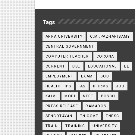
Tags
ANNA UNIVERSITY
C.M .PAZHANISAMY
CENTRAL GOVERNMENT
COMPUTER TEACHER
CORONA
CURRENT
DSE
EDUCATIONAL
EE
EMPLOYMENT
EXAM
GOD
HEALTH TIPS
IAS
IFHRMS
JOB
KALVI
MODI
NEET
POSCO
PRESS RELEASE
RAMADOS
SENCOTAYAN
TN GOVT
TNPSC
TRAIN
TRAINING
UNIVERSITY