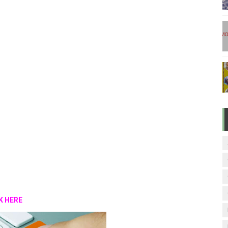
டுகள் - டிசம்பர் 17
ேலை வாய்ப்பு ( டிச 18 )
ுக்கான தேர்வுக்கூட நுழைவுச்சீட்டு வெளியீடு!
மிழ் படித்துப் பழக 200 எளிமையான தமிழ் வாக்கியங்கள்
ரம் பாடக் குறிப்பு
CK HERE