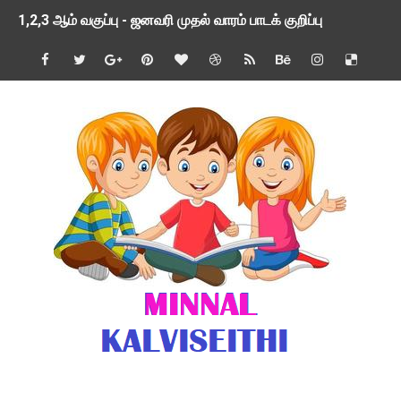
1,2,3 ஆம் வகுப்பு - ஜனவரி முதல் வாரம் பாடக் குறிப்பு
TNSED SCHOOLS APP UPDATED NEW VERSION
4 & 5 ஆம் வகுப்பிற்கான 3 ஆம் பருவ ( 2024 - 2025 ) ஆசிரியர
1,2,3 ஆம் வகுப்பிற்கான 3 ஆம் பருவ ( 2024 - 2025 ) ஆசிரியர
1 முதல் 5 ஆம் வகுப்பு இரண்டாம் பருவத் தொகுத்தறி மதிப்பெண்க
பள்ளிக்கல்வித்துறை - அனைத்து வகை ஆசிரியர் மற்றும் ஆசிரியர்
மணற்கேணி செயலி பயன்பாடு- SMC கூட்டங்கள் - ஒன்றியந்தோறும்
TNPSC - முந்தைய ஆண்டு வினாக்கள் - ஊர்ப் பெயர்களின் மரூஉ
ஓட்டுநர் பணிக்கு விண்ணப்பங்கள் வரவேற்பு ( டிசம்பர் 25 )
இரண்டாம் பருவத்தேர்வு தொகுத்தறி மதிப்பீட்டில் மாணவர்கள் ப