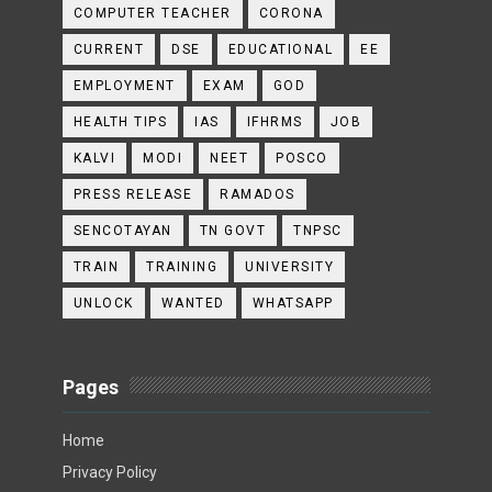
COMPUTER TEACHER
CORONA
CURRENT
DSE
EDUCATIONAL
EE
EMPLOYMENT
EXAM
GOD
HEALTH TIPS
IAS
IFHRMS
JOB
KALVI
MODI
NEET
POSCO
PRESS RELEASE
RAMADOS
SENCOTAYAN
TN GOVT
TNPSC
TRAIN
TRAINING
UNIVERSITY
UNLOCK
WANTED
WHATSAPP
Pages
Home
Privacy Policy