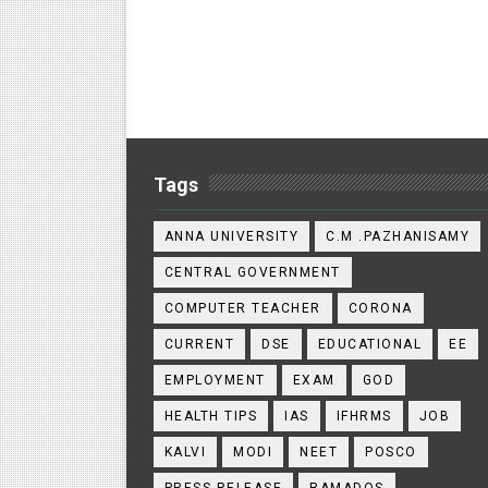
Tags
ANNA UNIVERSITY
C.M .PAZHANISAMY
CENTRAL GOVERNMENT
COMPUTER TEACHER
CORONA
CURRENT
DSE
EDUCATIONAL
EE
EMPLOYMENT
EXAM
GOD
HEALTH TIPS
IAS
IFHRMS
JOB
KALVI
MODI
NEET
POSCO