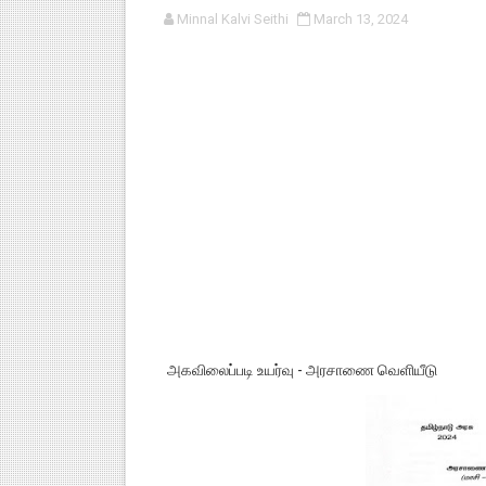
Minnal Kalvi Seithi
March 13, 2024
குழந்தைகள் பாதுகாப்பு அலகில் வ
டிசம்பர் - 2024 துறைத் தேர்வுகள
தொடக்க நிலை மாணவர்களுக்கு த
4,5 ஆம் வகுப்பு - ஜனவரி முதல் வா
1,2,3 ஆம் வகுப்பு - ஜனவரி முதல் 
அகவிலைப்படி உயர்வு - அரசாணை வெளியீடு