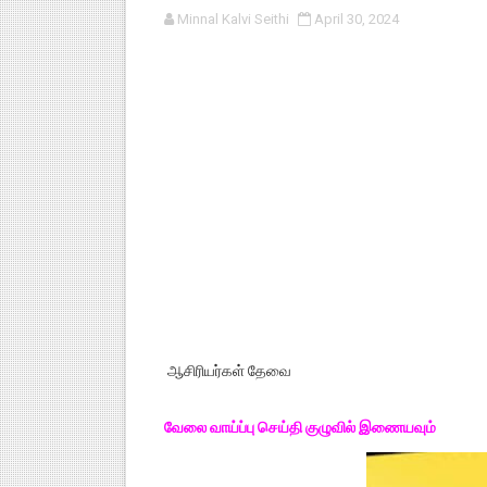
Minnal Kalvi Seithi
April 30, 2024
குழந்தைகள் பாதுகாப்பு அலகில் வ
டிசம்பர் - 2024 துறைத் தேர்வுகள
தொடக்க நிலை மாணவர்களுக்கு த
4,5 ஆம் வகுப்பு - ஜனவரி முதல் வா
1,2,3 ஆம் வகுப்பு - ஜனவரி முதல் 
ஆசிரியர்கள் தேவை
வேலை வாய்ப்பு செய்தி குழுவில் இணையவும்