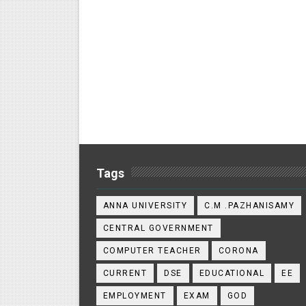
Tags
ANNA UNIVERSITY
C.M .PAZHANISAMY
CENTRAL GOVERNMENT
COMPUTER TEACHER
CORONA
CURRENT
DSE
EDUCATIONAL
EE
EMPLOYMENT
EXAM
GOD