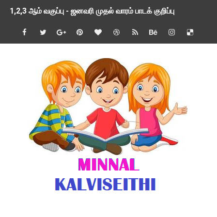
1,2,3 ஆம் வகுப்பு - ஜனவரி முதல் வாரம் பாடக் குறிப்பு
TNSED SCHOOLS APP UPDATED NEW VERSION
4 & 5 ஆம் வகுப்பிற்கான 3 ஆம் பருவ ( 2024 - 2025 ) ஆசிரியர
1,2,3 ஆம் வகுப்பிற்கான 3 ஆம் பருவ ( 2024 - 2025 ) ஆசிரியர
1 முதல் 5 ஆம் வகுப்பு இரண்டாம் பருவத் தொகுத்தறி மதிப்பெண்க
பள்ளிக்கல்வித்துறை - அனைத்து வகை ஆசிரியர் மற்றும் ஆசிரியர்
மணற்கேணி செயலி பயன்பாடு- SMC கூட்டங்கள் - ஒன்றியந்தோறும்
TNPSC - முந்தைய ஆண்டு வினாக்கள் - ஊர்ப் பெயர்களின் மரூஉ
ஓட்டுநர் பணிக்கு விண்ணப்பங்கள் வரவேற்பு ( டிசம்பர் 25 )
இரண்டாம் பருவத்தேர்வு தொகுத்தறி மதிப்பீட்டில் மாணவர்கள் ப