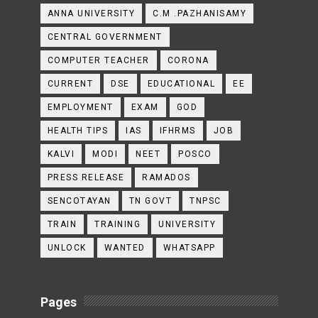
ANNA UNIVERSITY
C.M .PAZHANISAMY
CENTRAL GOVERNMENT
COMPUTER TEACHER
CORONA
CURRENT
DSE
EDUCATIONAL
EE
EMPLOYMENT
EXAM
GOD
HEALTH TIPS
IAS
IFHRMS
JOB
KALVI
MODI
NEET
POSCO
PRESS RELEASE
RAMADOS
SENCOTAYAN
TN GOVT
TNPSC
TRAIN
TRAINING
UNIVERSITY
UNLOCK
WANTED
WHATSAPP
Pages