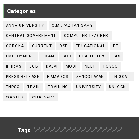
Categories
ANNA UNIVERSITY
C.M .PAZHANISAMY
CENTRAL GOVERNMENT
COMPUTER TEACHER
CORONA
CURRENT
DSE
EDUCATIONAL
EE
EMPLOYMENT
EXAM
GOD
HEALTH TIPS
IAS
IFHRMS
JOB
KALVI
MODI
NEET
POSCO
PRESS RELEASE
RAMADOS
SENCOTAYAN
TN GOVT
TNPSC
TRAIN
TRAINING
UNIVERSITY
UNLOCK
WANTED
WHATSAPP
Tags