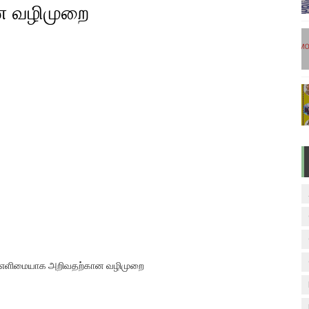
ன வழிமுறை
ேலை வாய்ப்பு ( டிச 18 )
ுக்கான தேர்வுக்கூட நுழைவுச்சீட்டு வெளியீடு!
மிழ் படித்துப் பழக 200 எளிமையான தமிழ் வாக்கியங்கள்
ரம் பாடக் குறிப்பு
வாரம் பாடக் குறிப்பு
ரம் எளிமையாக அறிவதற்கான வழிமுறை