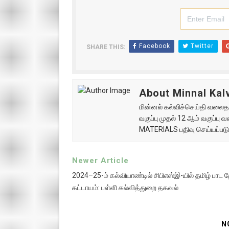
Facebook
Twitter
SHARE THIS:
About Minnal Kalv
மின்னல் கல்விச்செய்தி வலைதளத
வகுப்பு முதல் 12 ஆம் வகுப்ப
MATERIALS பதிவு செய்யப்படு
Newer Article
2024–25-ம் கல்வியாண்டில் சிபிஎஸ்இ-யில் தமிழ் பாட த
கட்டாயம்: பள்ளி கல்வித்துறை தகவல்
N