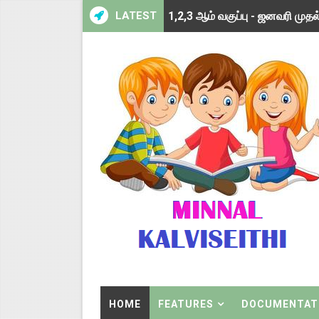
LATEST
TNSED SCHOOLS APP UPDA
4 & 5 ஆம் வகுப்பிற்கான 3 ஆம்
1,2,3 ஆம் வகுப்பிற்கான 3 ஆம்
1 முதல் 5 ஆம் வகுப்பு இரண்டாம
பள்ளிக்கல்வித்துறை - அனைத்து
மணற்கேணி செயலி பயன்பாடு- SMC
TNPSC - முந்தைய ஆண்டு வினாக
ஓட்டுநர் பணிக்கு விண்ணப்பங்கள் 
இரண்டாம் பருவத்தேர்வு தொகுத்
HOME
FEATURES
DOCUMENTAT
மாவட்ட நலவாழ்வு சங்கத்தில்‌ வேலை