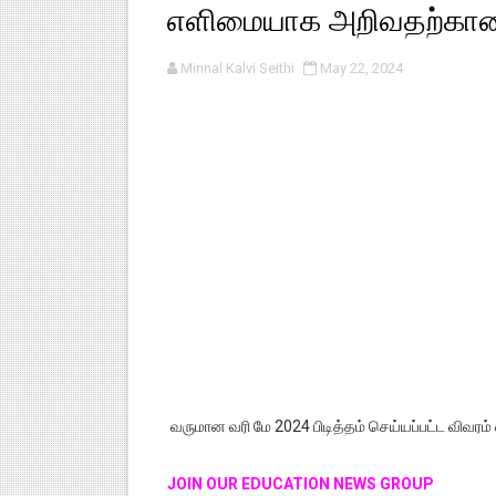
எளிமையாக அறிவதற்கா
குழந்தைகள் பாதுகாப்பு அலகில் வ
Minnal Kalvi Seithi
May 22, 2024
டிசம்பர் - 2024 துறைத் தேர்வுகள
தொடக்க நிலை மாணவர்களுக்கு த
4,5 ஆம் வகுப்பு - ஜனவரி முதல் வா
1,2,3 ஆம் வகுப்பு - ஜனவரி முதல் 
வருமான வரி மே 2024 பிடித்தம் செய்யப்பட்ட விவ
JOIN OUR EDUCATION NEWS GROUP