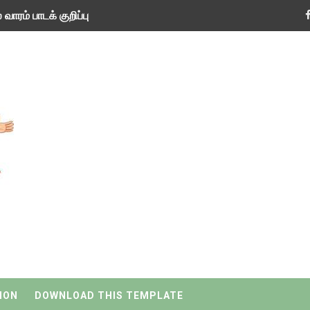
TED NEW VERSION
 பருவ ( 2024 - 2025 ) ஆசிரியர் கையேடு இணைப்புகள்
 பருவ ( 2024 - 2025 ) ஆசிரியர் கையேடு இணைப்புகள்
் பருவத் தொகுத்தறி மதிப்பெண்கள் - TNSED செயலியில் உள்ளீடு செய
 வகை ஆசிரியர் மற்றும் ஆசிரியர் அல்லாதோர் களஞ்சியம் செயலி பயன்
 கூட்டங்கள் - ஒன்றியந்தோறும் சிறந்த ஆசிரியர்களை தெரிவு செய்
்கள் - ஊர்ப் பெயர்களின் மரூஉ
வரவேற்பு ( டிசம்பர் 25 )
தறி மதிப்பீட்டில் மாணவர்கள் பெற்ற மதிப்பெண் விவரங்களை பதிவு 
ION
DOWNLOAD THIS TEMPLATE
 வாய்ப்பு ( டிசம்பர் 24 )