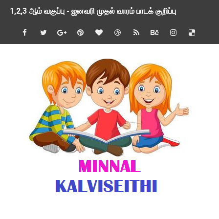
1,2,3 ஆம் வகுப்பு - ஜனவரி முதல் வாரம் பாடக் குறிப்பு
TNSED SCHOOLS APP UPDATED NEW VERSION
4 & 5 ஆம் வகுப்பிற்கான 3 ஆம் பருவ ( 2024 - 2025 ) ஆசிரியர
1,2,3 ஆம் வகுப்பிற்கான 3 ஆம் பருவ ( 2024 - 2025 ) ஆசிரியர
1 முதல் 5 ஆம் வகுப்பு இரண்டாம் பருவத் தொகுத்தறி மதிப்பெண்க
பள்ளிக்கல்வித்துறை - அனைத்து வகை ஆசிரியர் மற்றும் ஆசிரியர்
மணற்கேணி செயலி பயன்பாடு- SMC கூட்டங்கள் - ஒன்றியந்தோறும்
TNPSC - முந்தைய ஆண்டு வினாக்கள் - ஊர்ப் பெயர்களின் மரூஉ
ஓட்டுநர் பணிக்கு விண்ணப்பங்கள் வரவேற்பு ( டிசம்பர் 25 )
இரண்டாம் பருவத்தேர்வு தொகுத்தறி மதிப்பீட்டில் மாணவர்கள் ப