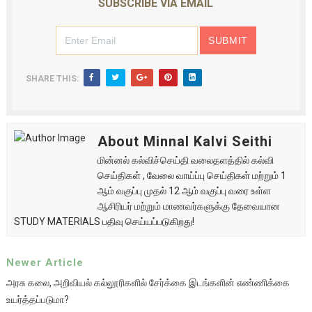
SUBSCRIBE VIA EMAIL
SHARE THIS:
About Minnal Kalvi Seithi
மின்னல் கல்விச்செய்தி வலைதளத்தில் கல்வி
செய்திகள் , வேலை வாய்ப்பு செய்திகள் மற்றும் 1
ஆம் வகுப்பு முதல் 12 ஆம் வகுப்பு வரை உள்ள
ஆசிரியர் மற்றும் மாணவர்களுக்கு தேவையான
STUDY MATERIALS பதிவு செய்யப்படுகிறது!
Newer Article
அரசு கலை, அறிவியல் கல்லூரிகளில் சேர்க்கை இடங்களின் எண்ணிக்கை
உயர்த்தப்படுமா?