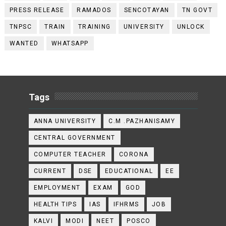
PRESS RELEASE
RAMADOS
SENCOTAYAN
TN GOVT
TNPSC
TRAIN
TRAINING
UNIVERSITY
UNLOCK
WANTED
WHATSAPP
Tags
ANNA UNIVERSITY
C.M .PAZHANISAMY
CENTRAL GOVERNMENT
COMPUTER TEACHER
CORONA
CURRENT
DSE
EDUCATIONAL
EE
EMPLOYMENT
EXAM
GOD
HEALTH TIPS
IAS
IFHRMS
JOB
KALVI
MODI
NEET
POSCO