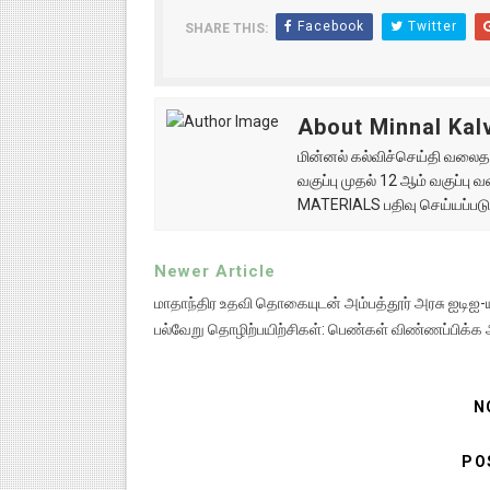
Facebook
Twitter
SHARE THIS:
About Minnal Kalv
மின்னல் கல்விச்செய்தி வலைதளத
வகுப்பு முதல் 12 ஆம் வகுப்ப
MATERIALS பதிவு செய்யப்படு
Newer Article
மாதாந்திர உதவி தொகையுடன் அம்பத்தூர் அரசு ஐடிஐ-ய
பல்வேறு தொழிற்பயிற்சிகள்: பெண்கள் விண்ணப்பிக்க 
N
PO