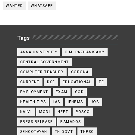
WANTED
WHATSAPP
Tags
ANNA UNIVERSITY
C.M .PAZHANISAMY
CENTRAL GOVERNMENT
COMPUTER TEACHER
CORONA
CURRENT
DSE
EDUCATIONAL
EE
EMPLOYMENT
EXAM
GOD
HEALTH TIPS
IAS
IFHRMS
JOB
KALVI
MODI
NEET
POSCO
PRESS RELEASE
RAMADOS
SENCOTAYAN
TN GOVT
TNPSC