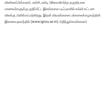
விண்ணப்பிக்கலாம். எஸ்சி, எஸ்டி பிரிவைசேர்ந்த தகுதியான
மாணவர்களுக்கு குறிப்பிட்ட இளங்கலை படிப்புகளில் கல்வி கட்டண
விலக்கு அளிக்கப்படுகிறது. இதன் விவரங்களை பல்கலைக்கழகத்தின்
இணையதளத்தில் (www.ignou.ac.in) அறிந்துகொள்ளலாம்