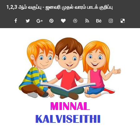
1,2,3 ஆம் வகுப்பு - ஜனவரி முதல் வாரம் பாடக் குறிப்பு
TNSED SCHOOLS APP UPDATED NEW VERSION
4 & 5 ஆம் வகுப்பிற்கான 3 ஆம் பருவ ( 2024 - 2025 ) ஆசிரியர
1,2,3 ஆம் வகுப்பிற்கான 3 ஆம் பருவ ( 2024 - 2025 ) ஆசிரியர
1 முதல் 5 ஆம் வகுப்பு இரண்டாம் பருவத் தொகுத்தறி மதிப்பெண்க
பள்ளிக்கல்வித்துறை - அனைத்து வகை ஆசிரியர் மற்றும் ஆசிரியர்
மணற்கேணி செயலி பயன்பாடு- SMC கூட்டங்கள் - ஒன்றியந்தோறும்
TNPSC - முந்தைய ஆண்டு வினாக்கள் - ஊர்ப் பெயர்களின் மரூஉ
ஓட்டுநர் பணிக்கு விண்ணப்பங்கள் வரவேற்பு ( டிசம்பர் 25 )
இரண்டாம் பருவத்தேர்வு தொகுத்தறி மதிப்பீட்டில் மாணவர்கள் ப