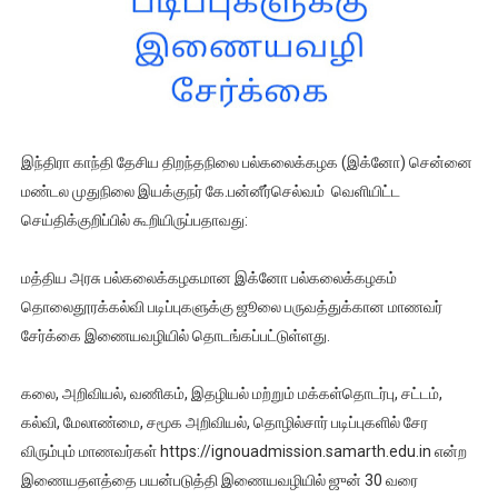
இந்திரா காந்தி தேசிய திறந்தநிலை பல்கலைக்கழக (இக்னோ) சென்னை
மண்டல முதுநிலை இயக்குநர் கே.பன்னீர்செல்வம் வெளியிட்ட
செய்திக்குறிப்பில் கூறியிருப்பதாவது:
மத்திய அரசு பல்கலைக்கழகமான இக்னோ பல்கலைக்கழகம்
தொலைதூரக்கல்வி படிப்புகளுக்கு ஜூலை பருவத்துக்கான மாணவர்
சேர்க்கை இணையவழியில் தொடங்கப்பட்டுள்ளது.
கலை, அறிவியல், வணிகம், இதழியல் மற்றும் மக்கள்தொடர்பு, சட்டம்,
கல்வி, மேலாண்மை, சமூக அறிவியல், தொழில்சார் படிப்புகளில் சேர
விரும்பும் மாணவர்கள் https://ignouadmission.samarth.edu.in என்ற
இணையதளத்தை பயன்படுத்தி இணையவழியில் ஜுன் 30 வரை