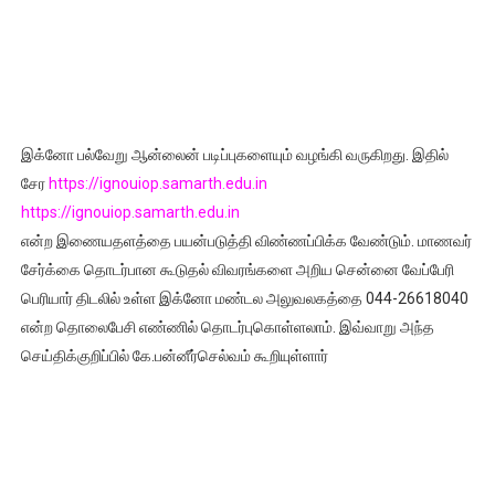
இக்னோ பல்வேறு ஆன்லைன் படிப்புகளையும் வழங்கி வருகிறது. இதில்
சேர
https://ignouiop.samarth.edu.in
https://ignouiop.samarth.edu.in
என்ற இணையதளத்தை பயன்படுத்தி விண்ணப்பிக்க வேண்டும். மாணவர்
சேர்க்கை தொடர்பான கூடுதல் விவரங்களை அறிய சென்னை வேப்பேரி
பெரியார் திடலில் உள்ள இக்னோ மண்டல அலுவலகத்தை 044-26618040
என்ற தொலைபேசி எண்ணில் தொடர்புகொள்ளலாம். இவ்வாறு அந்த
செய்திக்குறிப்பில் கே.பன்னீர்செல்வம் கூறியுள்ளார்