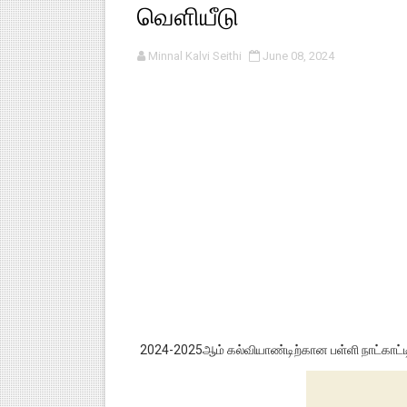
வெளியீடு
குழந்தைகள் பாதுகாப்பு அலகில் வ
Minnal Kalvi Seithi
June 08, 2024
டிசம்பர் - 2024 துறைத் தேர்வுகள
தொடக்க நிலை மாணவர்களுக்கு த
4,5 ஆம் வகுப்பு - ஜனவரி முதல் வா
1,2,3 ஆம் வகுப்பு - ஜனவரி முதல் 
2024-2025ஆம் கல்வியாண்டிற்கான பள்ளி நாட்காட்ட