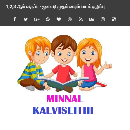
1,2,3 ஆம் வகுப்பு - ஜனவரி முதல் வாரம் பாடக் குறிப்பு
TNSED SCHOOLS APP UPDATED NEW VERSION
4 & 5 ஆம் வகுப்பிற்கான 3 ஆம் பருவ ( 2024 - 2025 ) ஆசிரியர
1,2,3 ஆம் வகுப்பிற்கான 3 ஆம் பருவ ( 2024 - 2025 ) ஆசிரியர
1 முதல் 5 ஆம் வகுப்பு இரண்டாம் பருவத் தொகுத்தறி மதிப்பெண்க
பள்ளிக்கல்வித்துறை - அனைத்து வகை ஆசிரியர் மற்றும் ஆசிரியர்
மணற்கேணி செயலி பயன்பாடு- SMC கூட்டங்கள் - ஒன்றியந்தோறும்
TNPSC - முந்தைய ஆண்டு வினாக்கள் - ஊர்ப் பெயர்களின் மரூஉ
ஓட்டுநர் பணிக்கு விண்ணப்பங்கள் வரவேற்பு ( டிசம்பர் 25 )
இரண்டாம் பருவத்தேர்வு தொகுத்தறி மதிப்பீட்டில் மாணவர்கள் ப