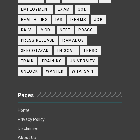
EMPLOYMENT
EXAM
GOD
HEALTH TIPS
IAS
IFHRMS
JOB
KALVI
MODI
NEET
POSCO
PRESS RELEASE
RAMADOS
SENCOTAYAN
TN GOVT
TNPSC
TRAIN
TRAINING
UNIVERSITY
UNLOCK
WANTED
WHATSAPP
Pages
Home
Privacy Policy
Disclaimer
About Us