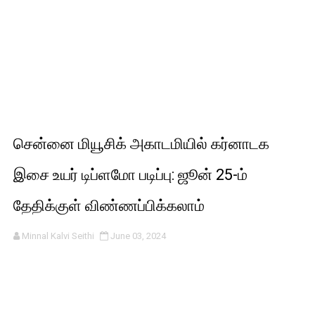
சென்னை மியூசிக் அகாடமியில் கர்னாடக
இசை உயர் டிப்ளமோ படிப்பு: ஜூன் 25-ம்
தேதிக்குள் விண்ணப்பிக்கலாம்
Minnal Kalvi Seithi
June 03, 2024