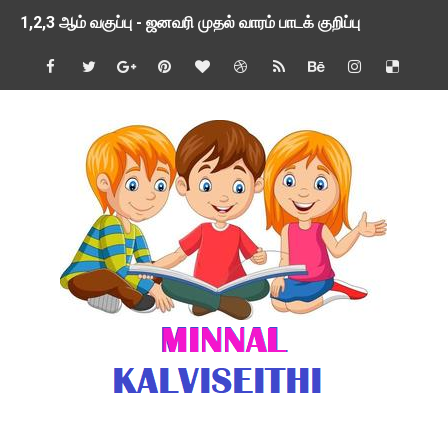
1,2,3 ஆம் வகுப்பு - ஜனவரி முதல் வாரம் பாடக் குறிப்பு
TNSED SCHOOLS APP UPDATED NEW VERSION
4 & 5 ஆம் வகுப்பிற்கான 3 ஆம் பருவ ( 2024 - 2025 ) ஆசிரியர
1,2,3 ஆம் வகுப்பிற்கான 3 ஆம் பருவ ( 2024 - 2025 ) ஆசிரியர
1 முதல் 5 ஆம் வகுப்பு இரண்டாம் பருவத் தொகுத்தறி மதிப்பெண்க
பள்ளிக்கல்வித்துறை - அனைத்து வகை ஆசிரியர் மற்றும் ஆசிரியர்
மணற்கேணி செயலி பயன்பாடு- SMC கூட்டங்கள் - ஒன்றியந்தோறும்
TNPSC - முந்தைய ஆண்டு வினாக்கள் - ஊர்ப் பெயர்களின் மரூஉ
ஓட்டுநர் பணிக்கு விண்ணப்பங்கள் வரவேற்பு ( டிசம்பர் 25 )
இரண்டாம் பருவத்தேர்வு தொகுத்தறி மதிப்பீட்டில் மாணவர்கள் ப