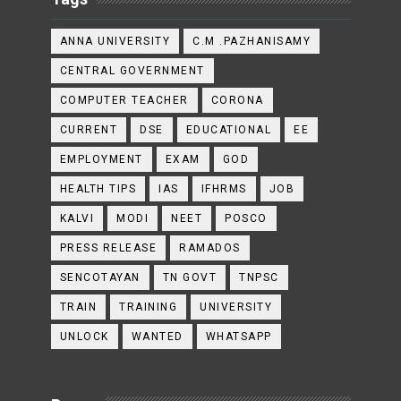
ANNA UNIVERSITY
C.M .PAZHANISAMY
CENTRAL GOVERNMENT
COMPUTER TEACHER
CORONA
CURRENT
DSE
EDUCATIONAL
EE
EMPLOYMENT
EXAM
GOD
HEALTH TIPS
IAS
IFHRMS
JOB
KALVI
MODI
NEET
POSCO
PRESS RELEASE
RAMADOS
SENCOTAYAN
TN GOVT
TNPSC
TRAIN
TRAINING
UNIVERSITY
UNLOCK
WANTED
WHATSAPP