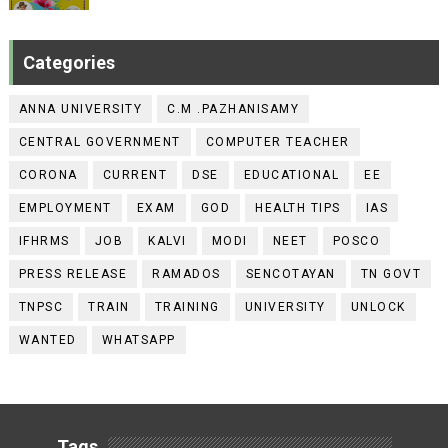
Categories
ANNA UNIVERSITY
C.M .PAZHANISAMY
CENTRAL GOVERNMENT
COMPUTER TEACHER
CORONA
CURRENT
DSE
EDUCATIONAL
EE
EMPLOYMENT
EXAM
GOD
HEALTH TIPS
IAS
IFHRMS
JOB
KALVI
MODI
NEET
POSCO
PRESS RELEASE
RAMADOS
SENCOTAYAN
TN GOVT
TNPSC
TRAIN
TRAINING
UNIVERSITY
UNLOCK
WANTED
WHATSAPP
Tags