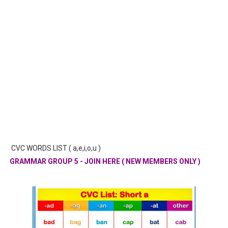
CVC WORDS LIST ( a,e,i,o,u )
GRAMMAR GROUP 5 - JOIN HERE ( NEW MEMBERS ONLY )