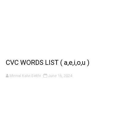
CVC WORDS LIST ( a,e,i,o,u )
Minnal Kalvi Seithi
June 16, 2024