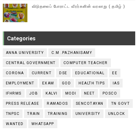
விடுதலைப் போராட்ட வீரர்களின் வரலாறு ( தமிழ் )
Categories
ANNA UNIVERSITY
C.M .PAZHANISAMY
CENTRAL GOVERNMENT
COMPUTER TEACHER
CORONA
CURRENT
DSE
EDUCATIONAL
EE
EMPLOYMENT
EXAM
GOD
HEALTH TIPS
IAS
IFHRMS
JOB
KALVI
MODI
NEET
POSCO
PRESS RELEASE
RAMADOS
SENCOTAYAN
TN GOVT
TNPSC
TRAIN
TRAINING
UNIVERSITY
UNLOCK
WANTED
WHATSAPP