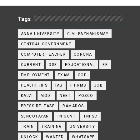
Tags
ANNA UNIVERSITY
C.M .PAZHANISAMY
CENTRAL GOVERNMENT
COMPUTER TEACHER
CORONA
CURRENT
DSE
EDUCATIONAL
EE
EMPLOYMENT
EXAM
GOD
HEALTH TIPS
IAS
IFHRMS
JOB
KALVI
MODI
NEET
POSCO
PRESS RELEASE
RAMADOS
SENCOTAYAN
TN GOVT
TNPSC
TRAIN
TRAINING
UNIVERSITY
UNLOCK
WANTED
WHATSAPP