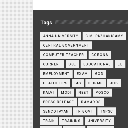
Tags
ANNA UNIVERSITY
C.M .PAZHANISAMY
CENTRAL GOVERNMENT
COMPUTER TEACHER
CORONA
CURRENT
DSE
EDUCATIONAL
EE
EMPLOYMENT
EXAM
GOD
HEALTH TIPS
IAS
IFHRMS
JOB
KALVI
MODI
NEET
POSCO
PRESS RELEASE
RAMADOS
SENCOTAYAN
TN GOVT
TNPSC
TRAIN
TRAINING
UNIVERSITY