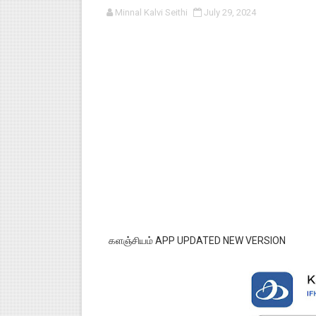
Minnal Kalvi Seithi
July 29, 2024
பள்ளி காலை வழிபாட்டுச் செயல்பா
குழந்தைகள் பாதுகாப்பு அலகில் வ
டிசம்பர் - 2024 துறைத் தேர்வுகள
தொடக்க நிலை மாணவர்களுக்கு த
4,5 ஆம் வகுப்பு - ஜனவரி முதல் வா
களஞ்சியம் APP UPDATED NEW VERSION