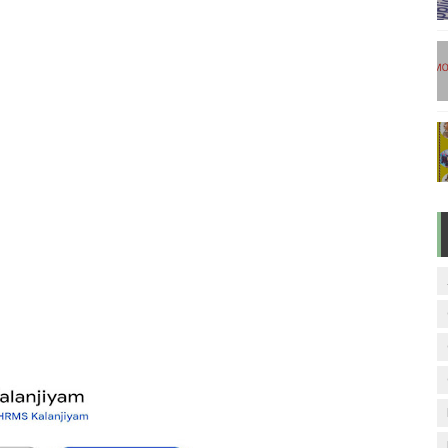
டுகள் - டிசம்பர் 17
ேலை வாய்ப்பு ( டிச 18 )
ுக்கான தேர்வுக்கூட நுழைவுச்சீட்டு வெளியீடு!
மிழ் படித்துப் பழக 200 எளிமையான தமிழ் வாக்கியங்கள்
ரம் பாடக் குறிப்பு