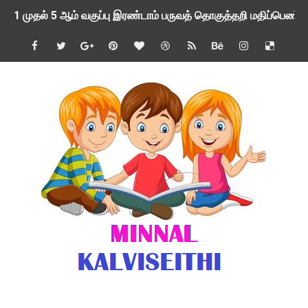
1 முதல் 5 ஆம் வகுப்பு இரண்டாம் பருவத் தொகுத்தறி மதிப்பெண்க
பள்ளிக்கல்வித்துறை - அனைத்து வகை ஆசிரியர் மற்றும் ஆசிரியர்
மணற்கேணி செயலி பயன்பாடு- SMC கூட்டங்கள் - ஒன்றியந்தோறும்
TNPSC - முந்தைய ஆண்டு வினாக்கள் - ஊர்ப் பெயர்களின் மரூஉ
ஓட்டுநர் பணிக்கு விண்ணப்பங்கள் வரவேற்பு ( டிசம்பர் 25 )
இரண்டாம் பருவத்தேர்வு தொகுத்தறி மதிப்பீட்டில் மாணவர்கள் ப
மாவட்ட நலவாழ்வு சங்கத்தில்‌ வேலை வாய்ப்பு ( டிசம்பர் 24 )
பள்ளி காலை வழிபாட்டுச் செயல்பாடுகள் - டிசம்பர் 23
குழந்தைகள் பாதுகாப்பு அலகில் வேலை வாய்ப்பு ( டிச - 31)
Income Tax Calculation Software for AY 2025-26 ( FY 202