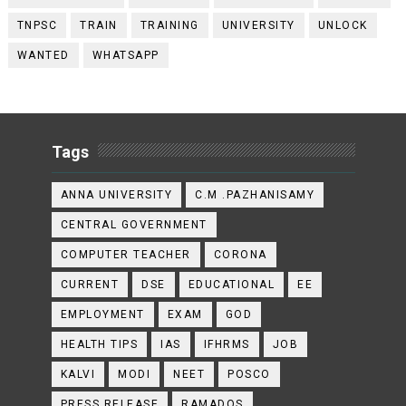
TNPSC
TRAIN
TRAINING
UNIVERSITY
UNLOCK
WANTED
WHATSAPP
Tags
ANNA UNIVERSITY
C.M .PAZHANISAMY
CENTRAL GOVERNMENT
COMPUTER TEACHER
CORONA
CURRENT
DSE
EDUCATIONAL
EE
EMPLOYMENT
EXAM
GOD
HEALTH TIPS
IAS
IFHRMS
JOB
KALVI
MODI
NEET
POSCO
PRESS RELEASE
RAMADOS