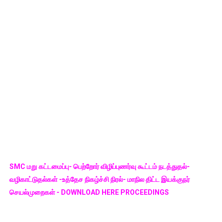
SMC மறு கட்டமைப்பு- பெற்றோர் விழிப்புணர்வு கூட்டம் நடத்துதல்-
வழிகாட்டுதல்கள் -உத்தேச நிகழ்ச்சி நிரல்- மாநில திட்ட இயக்குநர்
செயல்முறைகள் - DOWNLOAD HERE PROCEEDINGS