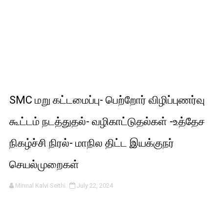
SMC மறு கட்டமைப்பு- பெற்றோர் விழிப்புணர்வு
கூட்டம் நடத்துதல்- வழிகாட்டுதல்கள் -உத்தேச
நிகழ்ச்சி நிரல்- மாநில திட்ட இயக்குநர்
செயல்முறைகள்
Minnal Kalvi Seithi
July 22, 2024