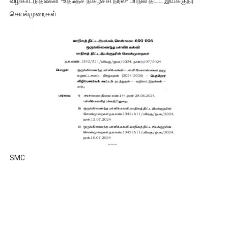
வழிகாட்டுதல்கள் -உத்தேச நிகழ்ச்சி நிரல்- மாநில திட்ட இயக்குநர்
செயல்முறைகள்
SMC