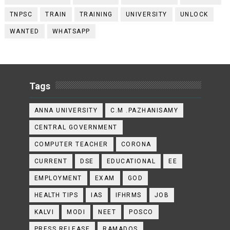
TNPSC
TRAIN
TRAINING
UNIVERSITY
UNLOCK
WANTED
WHATSAPP
Tags
ANNA UNIVERSITY
C.M .PAZHANISAMY
CENTRAL GOVERNMENT
COMPUTER TEACHER
CORONA
CURRENT
DSE
EDUCATIONAL
EE
EMPLOYMENT
EXAM
GOD
HEALTH TIPS
IAS
IFHRMS
JOB
KALVI
MODI
NEET
POSCO
PRESS RELEASE
RAMADOS