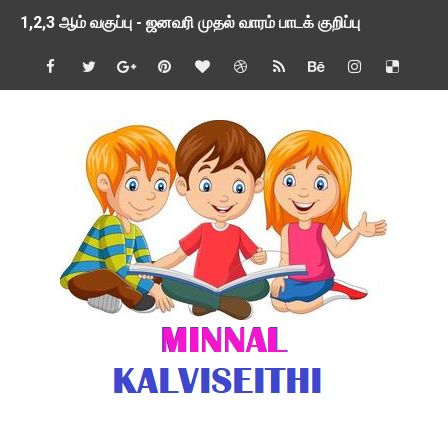
1,2,3 ஆம் வகுப்பு - ஜனவரி முதல் வாரம் பாடக் குறிப்பு
TNSED SCHOOLS APP UPDATED NEW VERSION
4 & 5 ஆம் வகுப்பிற்கான 3 ஆம் பருவ ( 2024 - 2025 ) ஆசிரியர
1,2,3 ஆம் வகுப்பிற்கான 3 ஆம் பருவ ( 2024 - 2025 ) ஆசிரியர
1 முதல் 5 ஆம் வகுப்பு இரண்டாம் பருவத் தொகுத்தறி மதிப்பெண்க
பள்ளிக்கல்வித்துறை - அனைத்து வகை ஆசிரியர் மற்றும் ஆசிரியர்
மணற்கேணி செயலி பயன்பாடு- SMC கூட்டங்கள் - ஒன்றியந்தோறும்
TNPSC - முந்தைய ஆண்டு வினாக்கள் - ஊர்ப் பெயர்களின் மரூஉ
ஓட்டுநர் பணிக்கு விண்ணப்பங்கள் வரவேற்பு ( டிசம்பர் 25 )
இரண்டாம் பருவத்தேர்வு தொகுத்தறி மதிப்பீட்டில் மாணவர்கள் ப