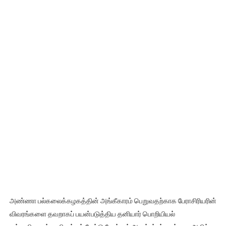
அண்ணா பல்கலைக்கழகத்தின் அங்கீகாரம் பெறுவதற்காக பேராசிரியரின்
விவரங்களை தவறாகப் பயன்படுத்திய தனியார் பொறியியல்