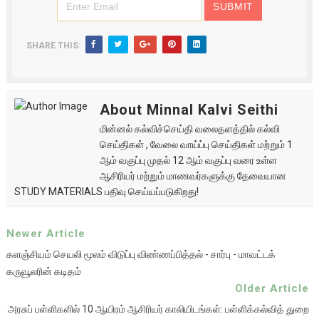
SHARE THIS:
About Minnal Kalvi Seithi
மின்னல் கல்விச்செய்தி வலைதளத்தில் கல்வி
செய்திகள் , வேலை வாய்ப்பு செய்திகள் மற்றும் 1
ஆம் வகுப்பு முதல் 12 ஆம் வகுப்பு வரை உள்ள
ஆசிரியர் மற்றும் மாணவர்களுக்கு தேவையான
STUDY MATERIALS பதிவு செய்யப்படுகிறது!
Newer Article
களஞ்சியம் செயலி மூலம் விடுப்பு விண்ணப்பித்தல் - சார்பு - மாவட்டக்
கருவூலரின் கடிதம்
Older Article
அரசுப் பள்ளிகளில் 10 ஆயிரம் ஆசிரியர் காலியிடங்கள்: பள்ளிக்கல்வித் துறை