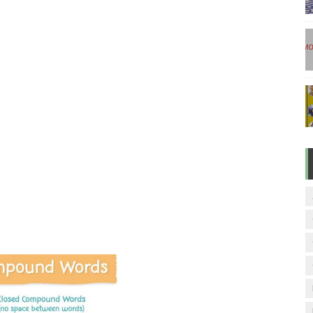
டுகள் - டிசம்பர் 17
ேலை வாய்ப்பு ( டிச 18 )
ுக்கான தேர்வுக்கூட நுழைவுச்சீட்டு வெளியீடு!
மிழ் படித்துப் பழக 200 எளிமையான தமிழ் வாக்கியங்கள்
ரம் பாடக் குறிப்பு