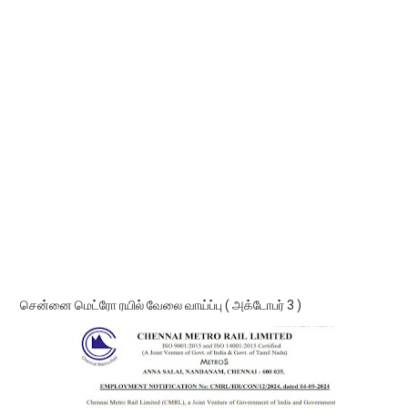
சென்னை மெட்ரோ ரயில் வேலை வாய்ப்பு ( அக்டோபர் 3 )