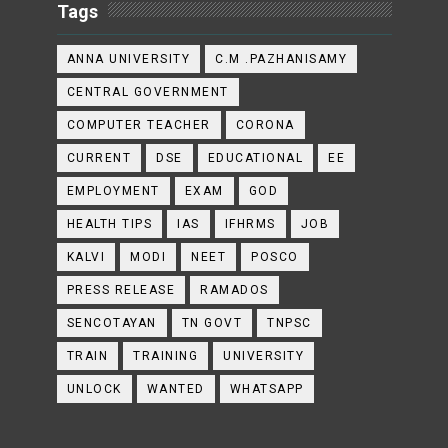
Tags
ANNA UNIVERSITY
C.M .PAZHANISAMY
CENTRAL GOVERNMENT
COMPUTER TEACHER
CORONA
CURRENT
DSE
EDUCATIONAL
EE
EMPLOYMENT
EXAM
GOD
HEALTH TIPS
IAS
IFHRMS
JOB
KALVI
MODI
NEET
POSCO
PRESS RELEASE
RAMADOS
SENCOTAYAN
TN GOVT
TNPSC
TRAIN
TRAINING
UNIVERSITY
UNLOCK
WANTED
WHATSAPP