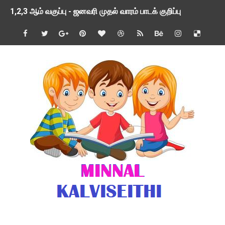
1,2,3 ஆம் வகுப்பு - ஜனவரி முதல் வாரம் பாடக் குறிப்பு
TNSED SCHOOLS APP UPDATED NEW VERSION
4 & 5 ஆம் வகுப்பிற்கான 3 ஆம் பருவ ( 2024 - 2025 ) ஆசிரியர
1,2,3 ஆம் வகுப்பிற்கான 3 ஆம் பருவ ( 2024 - 2025 ) ஆசிரியர
1 முதல் 5 ஆம் வகுப்பு இரண்டாம் பருவத் தொகுத்தறி மதிப்பெண்க
பள்ளிக்கல்வித்துறை - அனைத்து வகை ஆசிரியர் மற்றும் ஆசிரியர்
மணற்கேணி செயலி பயன்பாடு- SMC கூட்டங்கள் - ஒன்றியந்தோறும்
TNPSC - முந்தைய ஆண்டு வினாக்கள் - ஊர்ப் பெயர்களின் மரூஉ
ஓட்டுநர் பணிக்கு விண்ணப்பங்கள் வரவேற்பு ( டிசம்பர் 25 )
இரண்டாம் பருவத்தேர்வு தொகுத்தறி மதிப்பீட்டில் மாணவர்கள் ப