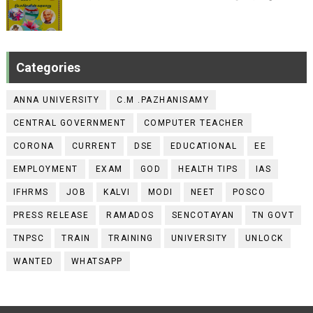
Categories
ANNA UNIVERSITY
C.M .PAZHANISAMY
CENTRAL GOVERNMENT
COMPUTER TEACHER
CORONA
CURRENT
DSE
EDUCATIONAL
EE
EMPLOYMENT
EXAM
GOD
HEALTH TIPS
IAS
IFHRMS
JOB
KALVI
MODI
NEET
POSCO
PRESS RELEASE
RAMADOS
SENCOTAYAN
TN GOVT
TNPSC
TRAIN
TRAINING
UNIVERSITY
UNLOCK
WANTED
WHATSAPP