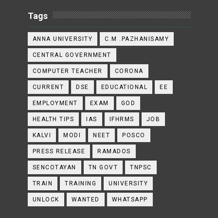
Tags
ANNA UNIVERSITY
C.M .PAZHANISAMY
CENTRAL GOVERNMENT
COMPUTER TEACHER
CORONA
CURRENT
DSE
EDUCATIONAL
EE
EMPLOYMENT
EXAM
GOD
HEALTH TIPS
IAS
IFHRMS
JOB
KALVI
MODI
NEET
POSCO
PRESS RELEASE
RAMADOS
SENCOTAYAN
TN GOVT
TNPSC
TRAIN
TRAINING
UNIVERSITY
UNLOCK
WANTED
WHATSAPP