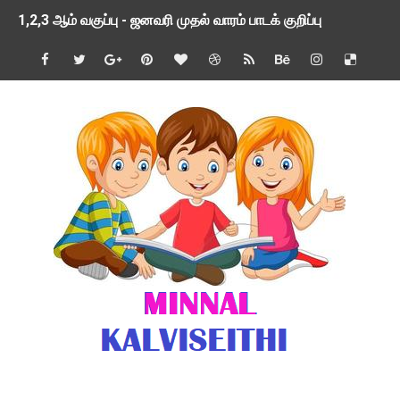
1,2,3 ஆம் வகுப்பு - ஜனவரி முதல் வாரம் பாடக் குறிப்பு
TNSED SCHOOLS APP UPDATED NEW VERSION
4 & 5 ஆம் வகுப்பிற்கான 3 ஆம் பருவ ( 2024 - 2025 ) ஆசிரியர
1,2,3 ஆம் வகுப்பிற்கான 3 ஆம் பருவ ( 2024 - 2025 ) ஆசிரியர
1 முதல் 5 ஆம் வகுப்பு இரண்டாம் பருவத் தொகுத்தறி மதிப்பெண்க
பள்ளிக்கல்வித்துறை - அனைத்து வகை ஆசிரியர் மற்றும் ஆசிரியர்
மணற்கேணி செயலி பயன்பாடு- SMC கூட்டங்கள் - ஒன்றியந்தோறும்
TNPSC - முந்தைய ஆண்டு வினாக்கள் - ஊர்ப் பெயர்களின் மரூஉ
ஓட்டுநர் பணிக்கு விண்ணப்பங்கள் வரவேற்பு ( டிசம்பர் 25 )
இரண்டாம் பருவத்தேர்வு தொகுத்தறி மதிப்பீட்டில் மாணவர்கள் ப