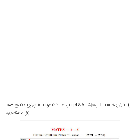
எண்ணும் எழுத்தும் - பருவம் 2 - வகுப்பு 4 & 5 - அலகு 1 - பாடக் குறிப்பு (
ஆங்கில வழி)