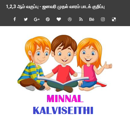
1,2,3 ஆம் வகுப்பு - ஜனவரி முதல் வாரம் பாடக் குறிப்பு
TNSED SCHOOLS APP UPDATED NEW VERSION
4 & 5 ஆம் வகுப்பிற்கான 3 ஆம் பருவ ( 2024 - 2025 ) ஆசிரியர
1,2,3 ஆம் வகுப்பிற்கான 3 ஆம் பருவ ( 2024 - 2025 ) ஆசிரியர
1 முதல் 5 ஆம் வகுப்பு இரண்டாம் பருவத் தொகுத்தறி மதிப்பெண்க
பள்ளிக்கல்வித்துறை - அனைத்து வகை ஆசிரியர் மற்றும் ஆசிரியர்
மணற்கேணி செயலி பயன்பாடு- SMC கூட்டங்கள் - ஒன்றியந்தோறும்
TNPSC - முந்தைய ஆண்டு வினாக்கள் - ஊர்ப் பெயர்களின் மரூஉ
ஓட்டுநர் பணிக்கு விண்ணப்பங்கள் வரவேற்பு ( டிசம்பர் 25 )
இரண்டாம் பருவத்தேர்வு தொகுத்தறி மதிப்பீட்டில் மாணவர்கள் ப