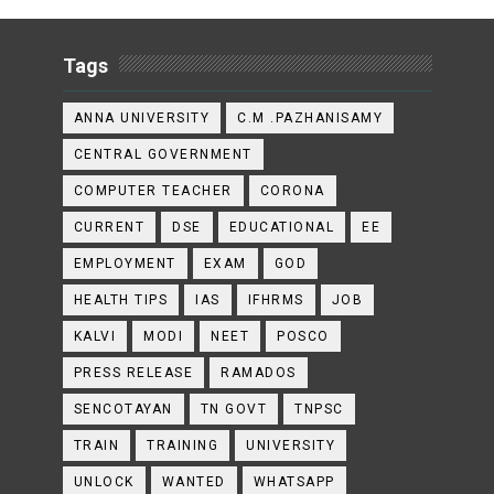
Tags
ANNA UNIVERSITY
C.M .PAZHANISAMY
CENTRAL GOVERNMENT
COMPUTER TEACHER
CORONA
CURRENT
DSE
EDUCATIONAL
EE
EMPLOYMENT
EXAM
GOD
HEALTH TIPS
IAS
IFHRMS
JOB
KALVI
MODI
NEET
POSCO
PRESS RELEASE
RAMADOS
SENCOTAYAN
TN GOVT
TNPSC
TRAIN
TRAINING
UNIVERSITY
UNLOCK
WANTED
WHATSAPP