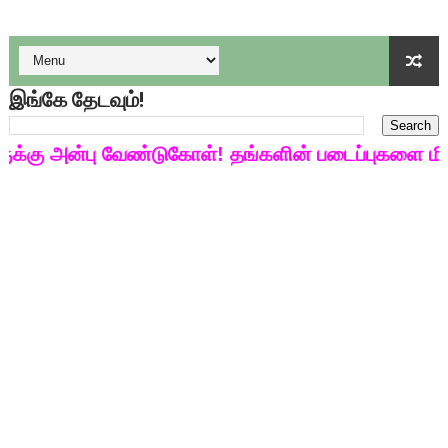
பள்ளி காலை வழிபாட்டுச் செயல்பாடுகள் - டிசம்பர் 17
குழந்தைகள் பாதுகாப்பு அலகில் வேலை வாய்ப்பு ( டிச 18 )
இங்கே தேடவும்!
டிசம்பர் - 2024 துறைத் தேர்வுகளுக்கான தேர்வுக்கூட நுழைவுச்சீட்
கு அன்பு வேண்டுகோள்! தங்களின் படைப்புகளை மின்ன
தொடக்க நிலை மாணவர்களுக்கு தமிழ் படித்துப் பழக 200 எளிமை
4,5 ஆம் வகுப்பு - ஜனவரி முதல் வாரம் பாடக் குறிப்பு
1,2,3 ஆம் வகுப்பு - ஜனவரி முதல் வாரம் பாடக் குறிப்பு