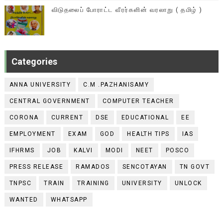
விடுதலைப் போராட்ட வீரர்களின் வரலாறு ( தமிழ் )
Categories
ANNA UNIVERSITY
C.M .PAZHANISAMY
CENTRAL GOVERNMENT
COMPUTER TEACHER
CORONA
CURRENT
DSE
EDUCATIONAL
EE
EMPLOYMENT
EXAM
GOD
HEALTH TIPS
IAS
IFHRMS
JOB
KALVI
MODI
NEET
POSCO
PRESS RELEASE
RAMADOS
SENCOTAYAN
TN GOVT
TNPSC
TRAIN
TRAINING
UNIVERSITY
UNLOCK
WANTED
WHATSAPP