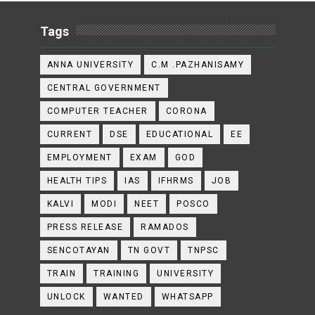
Tags
ANNA UNIVERSITY
C.M .PAZHANISAMY
CENTRAL GOVERNMENT
COMPUTER TEACHER
CORONA
CURRENT
DSE
EDUCATIONAL
EE
EMPLOYMENT
EXAM
GOD
HEALTH TIPS
IAS
IFHRMS
JOB
KALVI
MODI
NEET
POSCO
PRESS RELEASE
RAMADOS
SENCOTAYAN
TN GOVT
TNPSC
TRAIN
TRAINING
UNIVERSITY
UNLOCK
WANTED
WHATSAPP