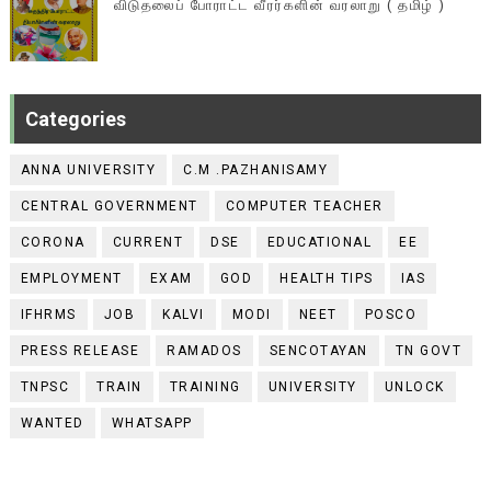
விடுதலைப் போராட்ட வீரர்களின் வரலாறு ( தமிழ் )
Categories
ANNA UNIVERSITY
C.M .PAZHANISAMY
CENTRAL GOVERNMENT
COMPUTER TEACHER
CORONA
CURRENT
DSE
EDUCATIONAL
EE
EMPLOYMENT
EXAM
GOD
HEALTH TIPS
IAS
IFHRMS
JOB
KALVI
MODI
NEET
POSCO
PRESS RELEASE
RAMADOS
SENCOTAYAN
TN GOVT
TNPSC
TRAIN
TRAINING
UNIVERSITY
UNLOCK
WANTED
WHATSAPP