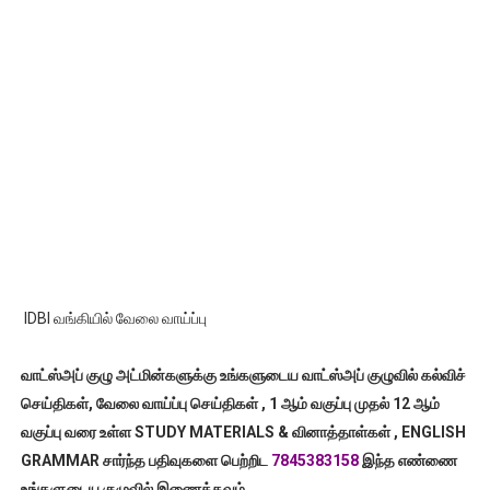
IDBI வங்கியில் வேலை வாய்ப்பு
வாட்ஸ்அப் குழு அட்மின்களுக்கு உங்களுடைய வாட்ஸ்அப் குழுவில் கல்விச்
செய்திகள், வேலை வாய்ப்பு செய்திகள் , 1 ஆம் வகுப்பு முதல் 12 ஆம்
வகுப்பு வரை உள்ள STUDY MATERIALS & வினாத்தாள்கள் , ENGLISH
GRAMMAR சார்ந்த பதிவுகளை பெற்றிட
7845383158
இந்த எண்ணை
உங்களுடைய குழுவில் இணைக்கவும்