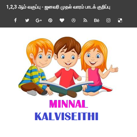
1,2,3 ஆம் வகுப்பு - ஜனவரி முதல் வாரம் பாடக் குறிப்பு
TNSED SCHOOLS APP UPDATED NEW VERSION
4 & 5 ஆம் வகுப்பிற்கான 3 ஆம் பருவ ( 2024 - 2025 ) ஆசிரியர
1,2,3 ஆம் வகுப்பிற்கான 3 ஆம் பருவ ( 2024 - 2025 ) ஆசிரியர
1 முதல் 5 ஆம் வகுப்பு இரண்டாம் பருவத் தொகுத்தறி மதிப்பெண்க
பள்ளிக்கல்வித்துறை - அனைத்து வகை ஆசிரியர் மற்றும் ஆசிரியர்
மணற்கேணி செயலி பயன்பாடு- SMC கூட்டங்கள் - ஒன்றியந்தோறும்
TNPSC - முந்தைய ஆண்டு வினாக்கள் - ஊர்ப் பெயர்களின் மரூஉ
ஓட்டுநர் பணிக்கு விண்ணப்பங்கள் வரவேற்பு ( டிசம்பர் 25 )
இரண்டாம் பருவத்தேர்வு தொகுத்தறி மதிப்பீட்டில் மாணவர்கள் ப